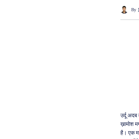
By
उर्दू अदब 
ख़ामोश मग
है। एक मन