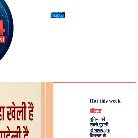
अंग्रेज़ी
संस्कृति
इतिहास
Saturday,
August 1,
युवा
महिला विशेष
2026
36.2
Delhi
मनोरंजन
एनालिसिस
C
Hot this week
इतिहास
दुनिया की
सबसे पुरानी
दो भाषाएं,एक
विरासत तो