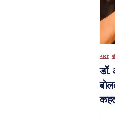
ART
सं
डॉ. 
बोलत
कहती