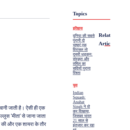
Topics
इतिहास
Related
दुनिया की सबसे
पुरानी दो
Articles
भाषाएं,एक
विरासत तो
दूसरी धड़कन:
संस्कृत और
तमिल का
सदियों पुराना
रिश्ता
युवा
Indian
Squash:
Anahat
Singh ने वो
 पहचानी जाती है। ऐसी ही एक
कर दिखाया,
ल्लुस ‘मीता’ से जाना जाता
जिसका भारत
21 साल से
्टडी की और एक शायरा के तौर
इंतज़ार कर रहा
था