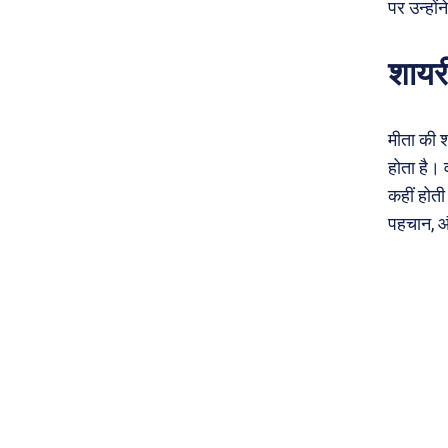
पर उन्होंन
शायरी
मीता की श
होता है। 
कहीं होती
पहचान, और