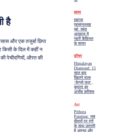
शायर
ी है
ख़्वाजा
एहसानुल्लाह
ख़ां: सादा
अल्फ़ाज़ में
गहरी कैफ़ियत
एहसास और एक तजुर्बा छिपा
के शायर
 किसी के दिल में कहीं न
फ़ीचर
ं की पेचीदगियों, औरत की
Himalayan
Diamond: 15
साल बाद
खिलने वाला
‘केन्ज़ो फूल’,
कुदरत का
अज़ीब करिश्मा
Art
Pithora
Painting: जब
दीवारों पर रंगों
के साथ उतरती
है आस्था और