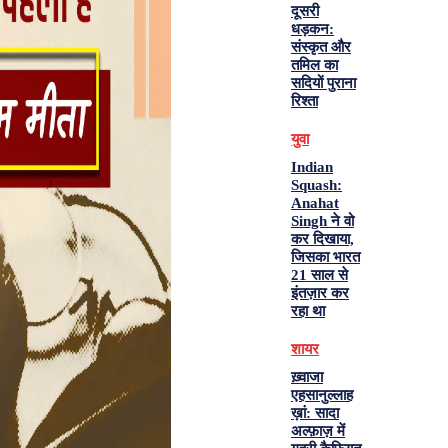
दूसरी
धड़कन:
संस्कृत और
तमिल का
सदियों पुराना
रिश्ता
युवा
Indian
Squash:
Anahat
Singh ने वो
कर दिखाया,
जिसका भारत
21 साल से
इंतज़ार कर
रहा था
शायर
ख़्वाजा
एहसानुल्लाह
ख़ां: सादा
अल्फ़ाज़ में