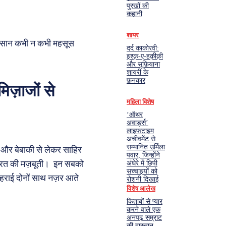
पुरखों की
कहानी
शायर
 इंसान कभी न कभी महसूस
दर्द काकोरवी:
इश्क़-ए-हक़ीक़ी
और सूफ़ियाना
शायरी के
फ़नकार
ज़ाजों से
महिला विशेष
‘ऑथर
अवार्ड्स’
लाइफटाइम
अचीवमेंट से
सम्मानित उर्मिला
ली और बेबाकी से लेकर साहिर
पवार, जिन्होंने
औरत की मज़बूती। इन सबको
अंधेरे में छिपी
सच्चाइयों को
हराई दोनों साथ नज़र आते
रोशनी दिखाई
विशेष आलेख
किताबों से प्यार
करने वाले एक
अनपढ़ सम्राट
की दास्तान