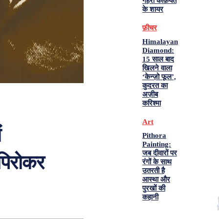
गहरी कैफ़ियत
के शायर
फ़ीचर
Himalayan
Diamond:
15 साल बाद
खिलने वाला
‘केन्ज़ो फूल’,
कुदरत का
अज़ीब
करिश्मा
Art
ं
Pithora
Painting:
जब दीवारों पर
ं पिरोकर
रंगों के साथ
उतरती है
आस्था और
पुरखों की
कहानी