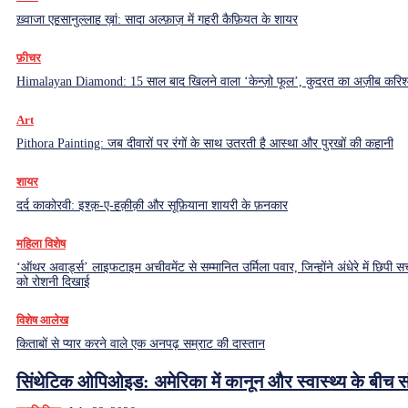
ख़्वाजा एहसानुल्लाह ख़ां: सादा अल्फ़ाज़ में गहरी कैफ़ियत के शायर
फ़ीचर
Himalayan Diamond: 15 साल बाद खिलने वाला ‘केन्ज़ो फूल’, कुदरत का अज़ीब करिश्
Art
Pithora Painting: जब दीवारों पर रंगों के साथ उतरती है आस्था और पुरखों की कहानी
शायर
दर्द काकोरवी: इश्क़-ए-हक़ीक़ी और सूफ़ियाना शायरी के फ़नकार
महिला विशेष
‘ऑथर अवार्ड्स’ लाइफटाइम अचीवमेंट से सम्मानित उर्मिला पवार, जिन्होंने अंधेरे में छिपी सच
को रोशनी दिखाई
विशेष आलेख
किताबों से प्यार करने वाले एक अनपढ़ सम्राट की दास्तान
सिंथेटिक ओपिओइड: अमेरिका में कानून और स्वास्थ्य के बीच स