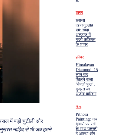
शायर
ख़्वाजा
एहसानुल्लाह
ख़ां: सादा
अल्फ़ाज़ में
गहरी कैफ़ियत
के शायर
फ़ीचर
Himalayan
Diamond: 15
साल बाद
खिलने वाला
‘केन्ज़ो फूल’,
कुदरत का
अज़ीब करिश्मा
Art
Pithora
Painting: जब
 असल में बड़ी चुटीली और
दीवारों पर रंगों
 नुसरत नाहिद से भी जब हमने
के साथ उतरती
है आस्था और