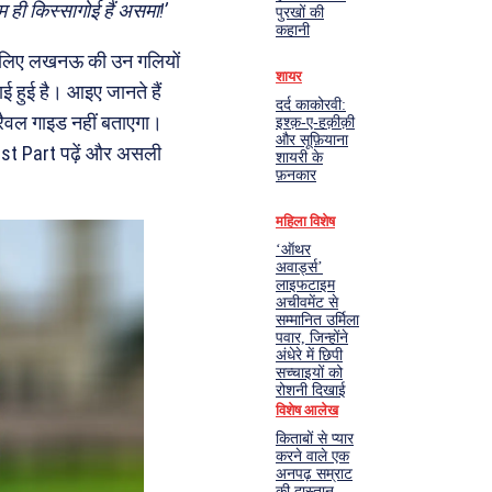
म ही किस्सागोई हैं असमा!’
पुरखों की
कहानी
िकलिए लखनऊ की उन गलियों
शायर
ई हुई है। आइए जानते हैं
दर्द काकोरवी:
रैवल गाइड नहीं बताएगा।
इश्क़-ए-हक़ीक़ी
और सूफ़ियाना
Fist Part पढ़ें और असली
शायरी के
फ़नकार
महिला विशेष
‘ऑथर
अवार्ड्स’
लाइफटाइम
अचीवमेंट से
सम्मानित उर्मिला
पवार, जिन्होंने
अंधेरे में छिपी
सच्चाइयों को
रोशनी दिखाई
विशेष आलेख
किताबों से प्यार
करने वाले एक
अनपढ़ सम्राट
की दास्तान