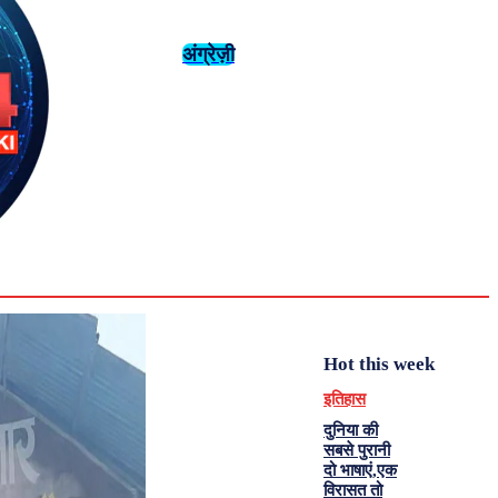
अंग्रेज़ी
संस्कृति
इतिहास
Sunday,
August 2,
युवा
महिला विशेष
2026
31.6
Delhi
मनोरंजन
एनालिसिस
C
Hot this week
इतिहास
दुनिया की
सबसे पुरानी
दो भाषाएं,एक
विरासत तो