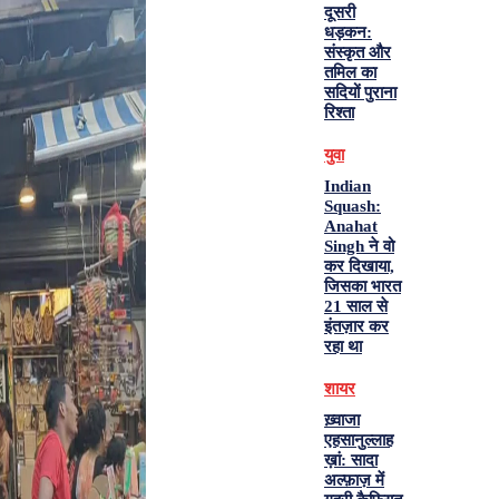
दूसरी
धड़कन:
संस्कृत और
तमिल का
सदियों पुराना
रिश्ता
युवा
Indian
Squash:
Anahat
Singh ने वो
कर दिखाया,
जिसका भारत
21 साल से
इंतज़ार कर
रहा था
शायर
ख़्वाजा
एहसानुल्लाह
ख़ां: सादा
अल्फ़ाज़ में