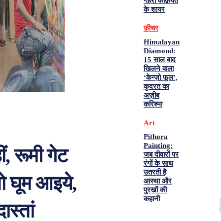
गहरी कैफ़ियत
के शायर
फ़ीचर
Himalayan
Diamond:
15 साल बाद
खिलने वाला
‘केन्ज़ो फूल’,
कुदरत का
अज़ीब
करिश्मा
Art
Pithora
Painting:
ं, रूमी गेट
जब दीवारों पर
रंगों के साथ
उतरती है
तो घूम आइये,
आस्था और
पुरखों की
कहानी
स्तां