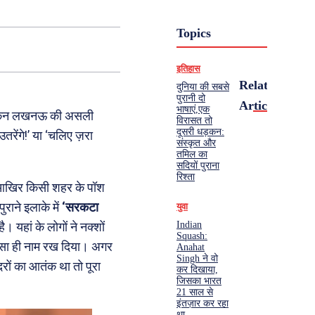
Topics
इतिहास
Related
दुनिया की सबसे
पुरानी दो
Articles
भाषाएं,एक
थ, लेकिन लखनऊ की असली
विरासत तो
दूसरी धड़कन:
तरेंगे!’ या ‘चलिए ज़रा
संस्कृत और
तमिल का
सदियों पुराना
रिश्ता
। आखिर किसी शहर के पॉश
राने इलाके में
‘सरकटा
युवा
Indian
यहां के लोगों ने नक्शों
Squash:
 वैसा ही नाम रख दिया। अगर
Anahat
Singh ने वो
दरों का आतंक था तो पूरा
कर दिखाया,
जिसका भारत
21 साल से
इंतज़ार कर रहा
था