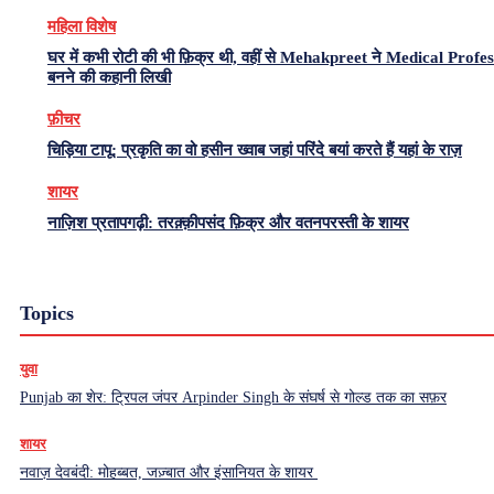
महिला विशेष
घर में कभी रोटी की भी फ़िक्र थी, वहीं से Mehakpreet ने Medical Profe
बनने की कहानी लिखी
फ़ीचर
चिड़िया टापू: प्रकृति का वो हसीन ख्वाब जहां परिंदे बयां करते हैं यहां के राज़
शायर
नाज़िश प्रतापगढ़ी: तरक़्क़ीपसंद फ़िक्र और वतनपरस्ती के शायर
Topics
युवा
Punjab का शेर: ट्रिपल जंपर Arpinder Singh के संघर्ष से गोल्ड तक का सफ़र
शायर
नवाज़ देवबंदी: मोहब्बत, जज़्बात और इंसानियत के शायर