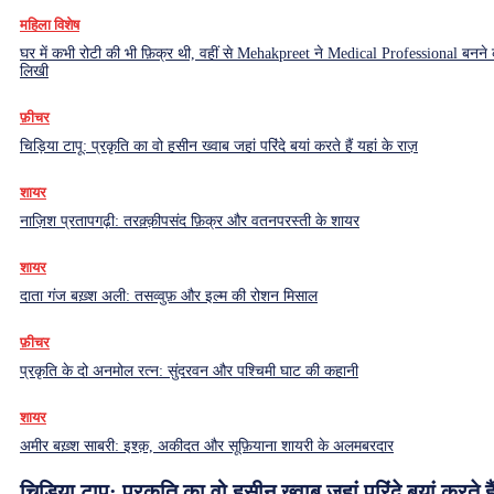
महिला विशेष
घर में कभी रोटी की भी फ़िक्र थी, वहीं से Mehakpreet ने Medical Professional बनने
लिखी
फ़ीचर
चिड़िया टापू: प्रकृति का वो हसीन ख्वाब जहां परिंदे बयां करते हैं यहां के राज़
शायर
नाज़िश प्रतापगढ़ी: तरक़्क़ीपसंद फ़िक्र और वतनपरस्ती के शायर
शायर
दाता गंज बख़्श अली: तसव्वुफ़ और इल्म की रोशन मिसाल
फ़ीचर
प्रकृति के दो अनमोल रत्न: सुंदरवन और पश्चिमी घाट की कहानी
शायर
अमीर बख़्श साबरी: इश्क़, अकीदत और सूफ़ियाना शायरी के अलमबरदार
चिड़िया टापू: प्रकृति का वो हसीन ख्वाब जहां परिंदे बयां करते हैं