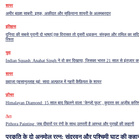
शायर
अमीर बख़्श साबरी: इश्क़, अकीदत और सूफ़ियाना शायरी के अलमबरदार
इतिहास
दुनिया की सबसे पुरानी दो भाषाएं,एक विरासत तो दूसरी धड़कन: संस्कृत और तमिल का सदियो
रिश्ता
युवा
Indian Squash: Anahat Singh ने वो कर दिखाया, जिसका भारत 21 साल से इंतज़ार क
शायर
ख़्वाजा एहसानुल्लाह ख़ां: सादा अल्फ़ाज़ में गहरी कैफ़ियत के शायर
फ़ीचर
Himalayan Diamond: 15 साल बाद खिलने वाला ‘केन्ज़ो फूल’, कुदरत का अज़ीब करिश्
Art
Pithora Painting: जब दीवारों पर रंगों के साथ उतरती है आस्था और पुरखों की कहानी
प्रकृति के दो अनमोल रत्न: सुंदरवन और पश्चिमी घाट की कहा