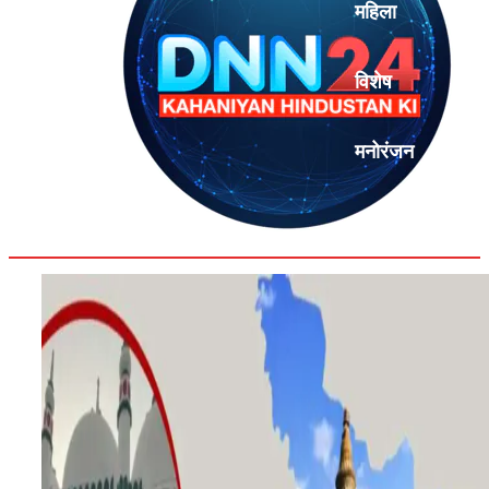
महिला
विशेष
मनोरंजन
एनालिसिस