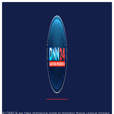
At DNN24 we take immense pride in bringing these unique stories