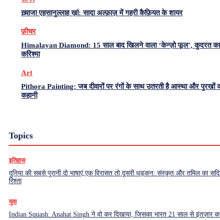
ख़्वाजा एहसानुल्लाह ख़ां: सादा अल्फ़ाज़ में गहरी कैफ़ियत के शायर
फ़ीचर
Himalayan Diamond: 15 साल बाद खिलने वाला ‘केन्ज़ो फूल’, कुदरत का
करिश्मा
Art
Pithora Painting: जब दीवारों पर रंगों के साथ उतरती है आस्था और पुरखों 
कहानी
Topics
इतिहास
दुनिया की सबसे पुरानी दो भाषाएं,एक विरासत तो दूसरी धड़कन: संस्कृत और तमिल का सदियो
रिश्ता
युवा
Indian Squash: Anahat Singh ने वो कर दिखाया, जिसका भारत 21 साल से इंतज़ार क