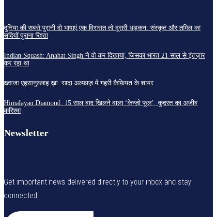
दुनिया की सबसे पुरानी दो भाषाएं,एक विरासत तो दूसरी धड़कन: संस्कृत और तमिल का
सदियों पुराना रिश्ता
Indian Squash: Anahat Singh ने वो कर दिखाया, जिसका भारत 21 साल से इंतज़ार
कर रहा था
ख़्वाजा एहसानुल्लाह ख़ां: सादा अल्फ़ाज़ में गहरी कैफ़ियत के शायर
Himalayan Diamond: 15 साल बाद खिलने वाला ‘केन्ज़ो फूल’, कुदरत का अज़ीब
करिश्मा
Newsletter
Get important news delivered directly to your inbox and stay
connected!