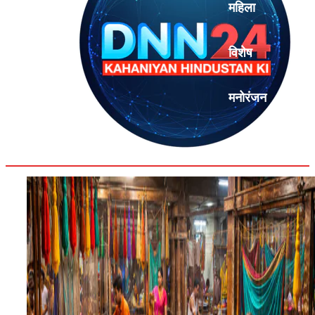
महिला
विशेष
मनोरंजन
एनालिसिस