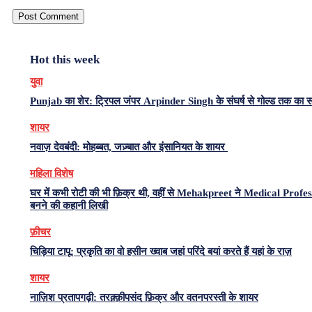
Hot this week
युवा
Punjab का शेर: ट्रिपल जंपर Arpinder Singh के संघर्ष से गोल्ड तक का 
शायर
नवाज़ देवबंदी: मोहब्बत, जज़्बात और इंसानियत के शायर
महिला विशेष
घर में कभी रोटी की भी फ़िक्र थी, वहीं से Mehakpreet ने Medical Profe
बनने की कहानी लिखी
फ़ीचर
चिड़िया टापू: प्रकृति का वो हसीन ख्वाब जहां परिंदे बयां करते हैं यहां के राज़
शायर
नाज़िश प्रतापगढ़ी: तरक़्क़ीपसंद फ़िक्र और वतनपरस्ती के शायर