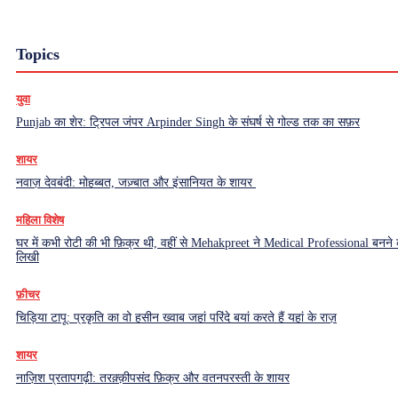
Topics
युवा
Punjab का शेर: ट्रिपल जंपर Arpinder Singh के संघर्ष से गोल्ड तक का सफ़र
शायर
नवाज़ देवबंदी: मोहब्बत, जज़्बात और इंसानियत के शायर
महिला विशेष
घर में कभी रोटी की भी फ़िक्र थी, वहीं से Mehakpreet ने Medical Professional बनने
लिखी
फ़ीचर
चिड़िया टापू: प्रकृति का वो हसीन ख्वाब जहां परिंदे बयां करते हैं यहां के राज़
शायर
नाज़िश प्रतापगढ़ी: तरक़्क़ीपसंद फ़िक्र और वतनपरस्ती के शायर