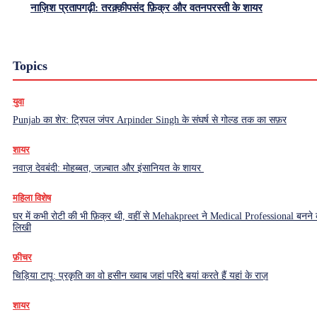
नाज़िश प्रतापगढ़ी: तरक़्क़ीपसंद फ़िक्र और वतनपरस्ती के शायर
Topics
युवा
Punjab का शेर: ट्रिपल जंपर Arpinder Singh के संघर्ष से गोल्ड तक का सफ़र
शायर
नवाज़ देवबंदी: मोहब्बत, जज़्बात और इंसानियत के शायर
महिला विशेष
घर में कभी रोटी की भी फ़िक्र थी, वहीं से Mehakpreet ने Medical Professional बनने
लिखी
फ़ीचर
चिड़िया टापू: प्रकृति का वो हसीन ख्वाब जहां परिंदे बयां करते हैं यहां के राज़
शायर