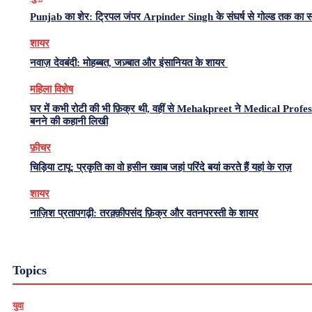
Punjab का शेर: ट्रिपल जंपर Arpinder Singh के संघर्ष से गोल्ड तक का 
शायर
नवाज़ देवबंदी: मोहब्बत, जज़्बात और इंसानियत के शायर
महिला विशेष
घर में कभी रोटी की भी फ़िक्र थी, वहीं से Mehakpreet ने Medical Profe
बनने की कहानी लिखी
फ़ीचर
चिड़िया टापू: प्रकृति का वो हसीन ख्वाब जहां परिंदे बयां करते हैं यहां के राज़
शायर
नाज़िश प्रतापगढ़ी: तरक़्क़ीपसंद फ़िक्र और वतनपरस्ती के शायर
Topics
युवा