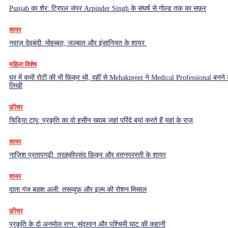
Punjab का शेर: ट्रिपल जंपर Arpinder Singh के संघर्ष से गोल्ड तक का सफ़र
शायर
नवाज़ देवबंदी: मोहब्बत, जज़्बात और इंसानियत के शायर
महिला विशेष
घर में कभी रोटी की भी फ़िक्र थी, वहीं से Mehakpreet ने Medical Professional बनने
लिखी
फ़ीचर
चिड़िया टापू: प्रकृति का वो हसीन ख्वाब जहां परिंदे बयां करते हैं यहां के राज़
शायर
नाज़िश प्रतापगढ़ी: तरक़्क़ीपसंद फ़िक्र और वतनपरस्ती के शायर
शायर
दाता गंज बख़्श अली: तसव्वुफ़ और इल्म की रोशन मिसाल
फ़ीचर
प्रकृति के दो अनमोल रत्न: सुंदरवन और पश्चिमी घाट की कहानी