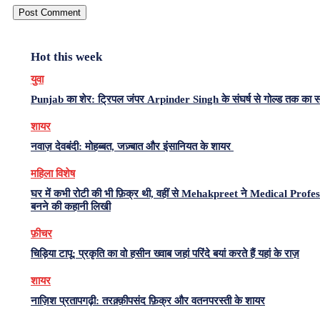
Hot this week
युवा
Punjab का शेर: ट्रिपल जंपर Arpinder Singh के संघर्ष से गोल्ड तक का 
शायर
नवाज़ देवबंदी: मोहब्बत, जज़्बात और इंसानियत के शायर
महिला विशेष
घर में कभी रोटी की भी फ़िक्र थी, वहीं से Mehakpreet ने Medical Profe
बनने की कहानी लिखी
फ़ीचर
चिड़िया टापू: प्रकृति का वो हसीन ख्वाब जहां परिंदे बयां करते हैं यहां के राज़
शायर
नाज़िश प्रतापगढ़ी: तरक़्क़ीपसंद फ़िक्र और वतनपरस्ती के शायर