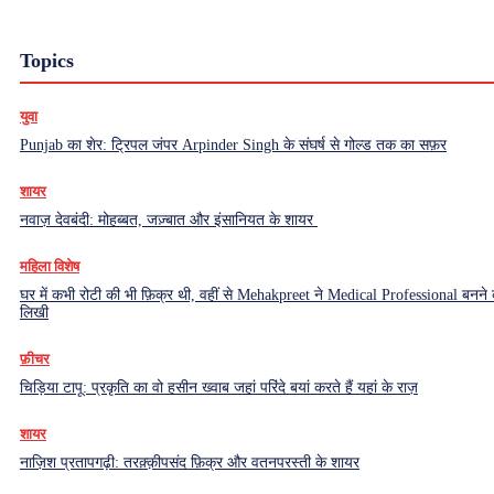
Topics
युवा
Punjab का शेर: ट्रिपल जंपर Arpinder Singh के संघर्ष से गोल्ड तक का सफ़र
शायर
नवाज़ देवबंदी: मोहब्बत, जज़्बात और इंसानियत के शायर
महिला विशेष
घर में कभी रोटी की भी फ़िक्र थी, वहीं से Mehakpreet ने Medical Professional बनने
लिखी
फ़ीचर
चिड़िया टापू: प्रकृति का वो हसीन ख्वाब जहां परिंदे बयां करते हैं यहां के राज़
शायर
नाज़िश प्रतापगढ़ी: तरक़्क़ीपसंद फ़िक्र और वतनपरस्ती के शायर