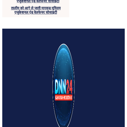
तालीम को आगे ले जाती मारवाड़ मुस्लिम
एजुकेशनल एंड वेलफेयर सोसाइटी