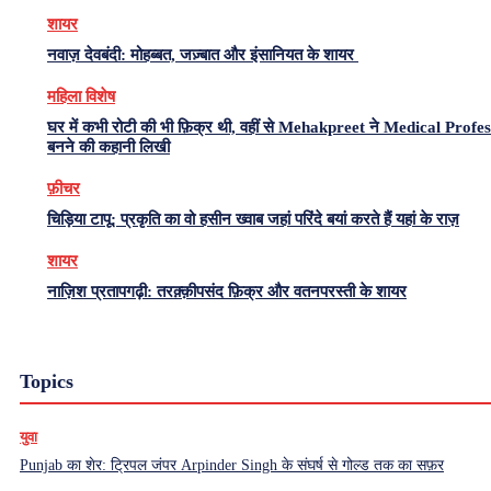
शायर
नवाज़ देवबंदी: मोहब्बत, जज़्बात और इंसानियत के शायर
महिला विशेष
घर में कभी रोटी की भी फ़िक्र थी, वहीं से Mehakpreet ने Medical Profe
बनने की कहानी लिखी
फ़ीचर
चिड़िया टापू: प्रकृति का वो हसीन ख्वाब जहां परिंदे बयां करते हैं यहां के राज़
शायर
नाज़िश प्रतापगढ़ी: तरक़्क़ीपसंद फ़िक्र और वतनपरस्ती के शायर
Topics
युवा
Punjab का शेर: ट्रिपल जंपर Arpinder Singh के संघर्ष से गोल्ड तक का सफ़र