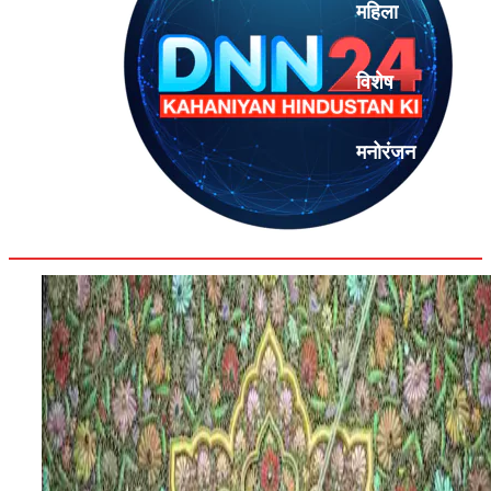
महिला
विशेष
मनोरंजन
एनालिसिस