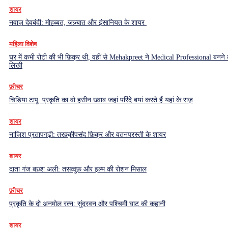
शायर
नवाज़ देवबंदी: मोहब्बत, जज़्बात और इंसानियत के शायर
महिला विशेष
घर में कभी रोटी की भी फ़िक्र थी, वहीं से Mehakpreet ने Medical Professional बनने
लिखी
फ़ीचर
चिड़िया टापू: प्रकृति का वो हसीन ख्वाब जहां परिंदे बयां करते हैं यहां के राज़
शायर
नाज़िश प्रतापगढ़ी: तरक़्क़ीपसंद फ़िक्र और वतनपरस्ती के शायर
शायर
दाता गंज बख़्श अली: तसव्वुफ़ और इल्म की रोशन मिसाल
फ़ीचर
प्रकृति के दो अनमोल रत्न: सुंदरवन और पश्चिमी घाट की कहानी
शायर