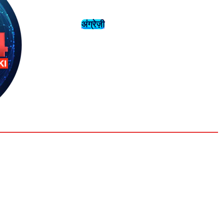
अंग्रेज़ी
संस्कृति
इतिहास
Tuesday,
August 4,
युवा
महिला विशेष
2026
31.6
Delhi
मनोरंजन
एनालिसिस
C