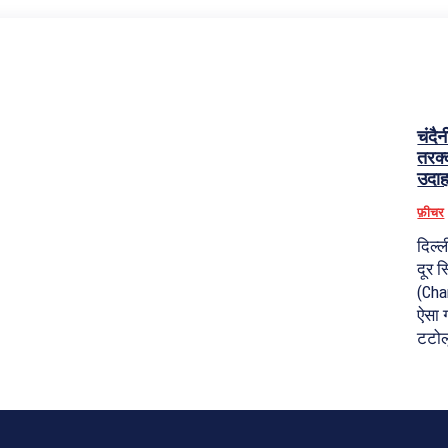
चंदैन
तरक्
उदा
फ़ीचर
दिल्
दूर स
(Cha
ऐसा ग
टटोल