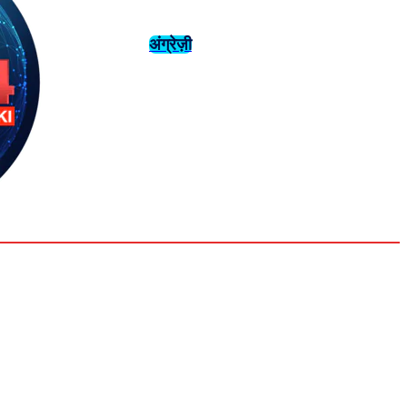
अंग्रेज़ी
संस्कृति
इतिहास
Saturday,
August 1,
युवा
महिला विशेष
2026
35.4
Delhi
मनोरंजन
एनालिसिस
C