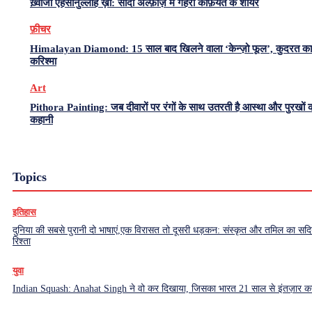
ख़्वाजा एहसानुल्लाह ख़ां: सादा अल्फ़ाज़ में गहरी कैफ़ियत के शायर
फ़ीचर
Himalayan Diamond: 15 साल बाद खिलने वाला ‘केन्ज़ो फूल’, कुदरत का
करिश्मा
Art
Pithora Painting: जब दीवारों पर रंगों के साथ उतरती है आस्था और पुरखों 
कहानी
Topics
इतिहास
दुनिया की सबसे पुरानी दो भाषाएं,एक विरासत तो दूसरी धड़कन: संस्कृत और तमिल का सदियो
रिश्ता
युवा
Indian Squash: Anahat Singh ने वो कर दिखाया, जिसका भारत 21 साल से इंतज़ार क