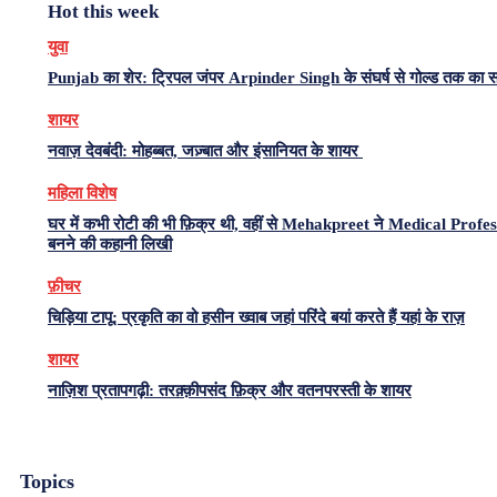
Hot this week
युवा
Punjab का शेर: ट्रिपल जंपर Arpinder Singh के संघर्ष से गोल्ड तक का 
शायर
नवाज़ देवबंदी: मोहब्बत, जज़्बात और इंसानियत के शायर
महिला विशेष
घर में कभी रोटी की भी फ़िक्र थी, वहीं से Mehakpreet ने Medical Profe
बनने की कहानी लिखी
फ़ीचर
चिड़िया टापू: प्रकृति का वो हसीन ख्वाब जहां परिंदे बयां करते हैं यहां के राज़
शायर
नाज़िश प्रतापगढ़ी: तरक़्क़ीपसंद फ़िक्र और वतनपरस्ती के शायर
Topics