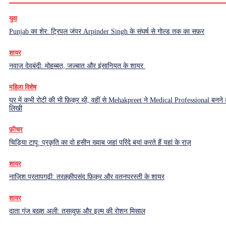
युवा
Punjab का शेर: ट्रिपल जंपर Arpinder Singh के संघर्ष से गोल्ड तक का सफ़र
शायर
नवाज़ देवबंदी: मोहब्बत, जज़्बात और इंसानियत के शायर
महिला विशेष
घर में कभी रोटी की भी फ़िक्र थी, वहीं से Mehakpreet ने Medical Professional बनने
लिखी
फ़ीचर
चिड़िया टापू: प्रकृति का वो हसीन ख्वाब जहां परिंदे बयां करते हैं यहां के राज़
शायर
नाज़िश प्रतापगढ़ी: तरक़्क़ीपसंद फ़िक्र और वतनपरस्ती के शायर
शायर
दाता गंज बख़्श अली: तसव्वुफ़ और इल्म की रोशन मिसाल