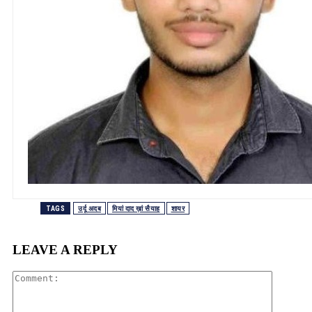
TAGS
उर्दू अदब
मियां दाद ख़ां सैयाह
शायर
LEAVE A REPLY
Comment