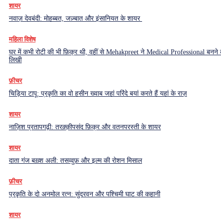
शायर
नवाज़ देवबंदी: मोहब्बत, जज़्बात और इंसानियत के शायर
महिला विशेष
घर में कभी रोटी की भी फ़िक्र थी, वहीं से Mehakpreet ने Medical Professional बनने
लिखी
फ़ीचर
चिड़िया टापू: प्रकृति का वो हसीन ख्वाब जहां परिंदे बयां करते हैं यहां के राज़
शायर
नाज़िश प्रतापगढ़ी: तरक़्क़ीपसंद फ़िक्र और वतनपरस्ती के शायर
शायर
दाता गंज बख़्श अली: तसव्वुफ़ और इल्म की रोशन मिसाल
फ़ीचर
प्रकृति के दो अनमोल रत्न: सुंदरवन और पश्चिमी घाट की कहानी
शायर