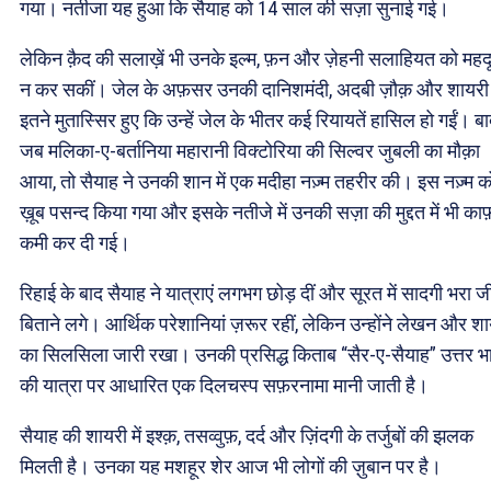
गया। नतीजा यह हुआ कि सैयाह को 14 साल की सज़ा सुनाई गई।
लेकिन क़ैद की सलाख़ें भी उनके इल्म, फ़न और ज़ेहनी सलाहियत को महद
न कर सकीं। जेल के अफ़सर उनकी दानिशमंदी, अदबी ज़ौक़ और शायरी 
इतने मुतास्सिर हुए कि उन्हें जेल के भीतर कई रियायतें हासिल हो गईं। बाद
जब मलिका-ए-बर्तानिया महारानी विक्टोरिया की सिल्वर जुबली का मौक़ा
आया, तो सैयाह ने उनकी शान में एक मदीहा नज़्म तहरीर की। इस नज़्म क
ख़ूब पसन्द किया गया और इसके नतीजे में उनकी सज़ा की मुद्दत में भी काफ
कमी कर दी गई।
रिहाई के बाद सैयाह ने यात्राएं लगभग छोड़ दीं और सूरत में सादगी भरा 
बिताने लगे। आर्थिक परेशानियां ज़रूर रहीं, लेकिन उन्होंने लेखन और श
का सिलसिला जारी रखा। उनकी प्रसिद्ध किताब “सैर-ए-सैयाह” उत्तर भ
की यात्रा पर आधारित एक दिलचस्प सफ़रनामा मानी जाती है।
सैयाह की शायरी में इश्क़, तसव्वुफ़, दर्द और ज़िंदगी के तर्जुबों की झलक
मिलती है। उनका यह मशहूर शेर आज भी लोगों की ज़ुबान पर है।