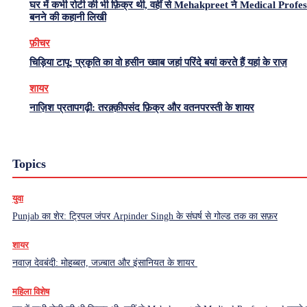
घर में कभी रोटी की भी फ़िक्र थी, वहीं से Mehakpreet ने Medical Profe
बनने की कहानी लिखी
फ़ीचर
चिड़िया टापू: प्रकृति का वो हसीन ख्वाब जहां परिंदे बयां करते हैं यहां के राज़
शायर
नाज़िश प्रतापगढ़ी: तरक़्क़ीपसंद फ़िक्र और वतनपरस्ती के शायर
Topics
युवा
Punjab का शेर: ट्रिपल जंपर Arpinder Singh के संघर्ष से गोल्ड तक का सफ़र
शायर
नवाज़ देवबंदी: मोहब्बत, जज़्बात और इंसानियत के शायर
महिला विशेष