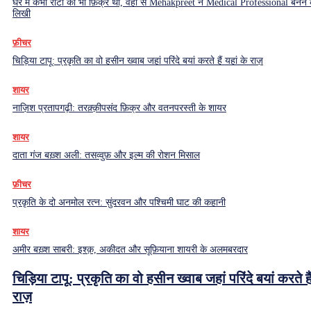
घर में कभी रोटी की भी फ़िक्र थी, वहीं से Mehakpreet ने Medical Professional बनने
लिखी
फ़ीचर
चिड़िया टापू: प्रकृति का वो हसीन ख्वाब जहां परिंदे बयां करते हैं यहां के राज़
शायर
नाज़िश प्रतापगढ़ी: तरक़्क़ीपसंद फ़िक्र और वतनपरस्ती के शायर
शायर
दाता गंज बख़्श अली: तसव्वुफ़ और इल्म की रोशन मिसाल
फ़ीचर
प्रकृति के दो अनमोल रत्न: सुंदरवन और पश्चिमी घाट की कहानी
शायर
अमीर बख़्श साबरी: इश्क़, अकीदत और सूफ़ियाना शायरी के अलमबरदार
चिड़िया टापू: प्रकृति का वो हसीन ख्वाब जहां परिंदे बयां करते हैं
राज़