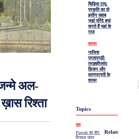
चिड़िया टापू:
प्रकृति का वो
हसीन ख्वाब
जहां परिंदे बयां
करते हैं यहां के
राज़
शायर
नाज़िश
प्रतापगढ़ी:
तरक़्क़ीपसंद
फ़िक्र और
वतनपरस्ती के
शायर
 जन्मे अल-
 ख़ास रिश्ता
Topics
युवा
Related
Punjab का शेर:
ट्रिपल जंपर