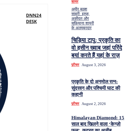
शायर
अमीर बख़्श
साबरी: इश्क़,
DNN24
अकीदत और
DESK
सूफ़ियाना शायरी
के अलमबरदार
चिड़िया टापू: प्रकृति का
वो हसीन ख्वाब जहां परिंदे
बयां करते हैं यहां के राज़
फ़ीचर
August 3, 2026
प्रकृति के दो अनमोल रत्न:
सुंदरवन और पश्चिमी घाट की
कहानी
फ़ीचर
August 2, 2026
Himalayan Diamond: 15
साल बाद खिलने वाला ‘केन्ज़ो
फूल’, कुदरत का अज़ीब