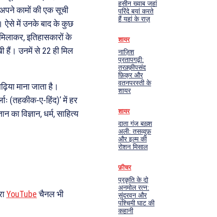
हसीन ख्वाब जहां
 अपने कामों की एक सूची
परिंदे बयां करते
हैं यहां के राज़
ऐसे में उनके बाद के कुछ
 मिलाकर, इतिहासकारों के
शायर
 हैं। उनमें से 22 ही मिल
नाज़िश
प्रतापगढ़ी:
तरक़्क़ीपसंद
फ़िक्र और
वतनपरस्ती के
बढ़िया माना जाता है।
शायर
ः (तहकीक-ए-हिंद)’ में हर
शायर
तान का विज्ञान, धर्म, साहित्य
दाता गंज बख़्श
अली: तसव्वुफ़
और इल्म की
रोशन मिसाल
फ़ीचर
प्रकृति के दो
अनमोल रत्न:
रा
YouTube
चैनल भी
सुंदरवन और
पश्चिमी घाट की
कहानी