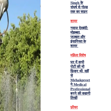
Singh के
संघर्ष से गोल्ड
तक का सफ़र
शायर
नवाज़ देवबंदी:
मोहब्बत,
जज़्बात और
इंसानियत के
शायर
महिला विशेष
घर में कभी
रोटी की भी
फ़िक्र थी, वहीं
से
Mehakpreet
ने Medical
Professional
बनने की कहानी
लिखी
फ़ीचर