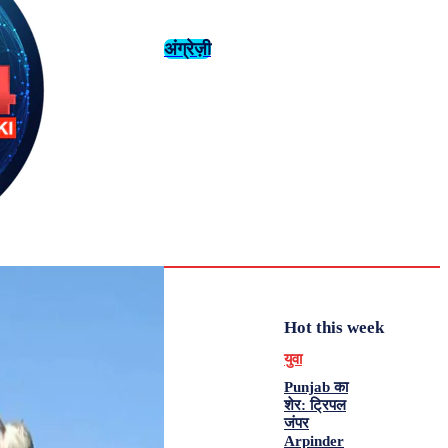
अंग्रेज़ी
संस्कृति
इतिहास
Tuesday,
August 4,
युवा
महिला विशेष
2026
32.9
Delhi
मनोरंजन
एनालिसिस
C
Hot this week
युवा
Punjab का
शेर: ट्रिपल
जंपर
Arpinder