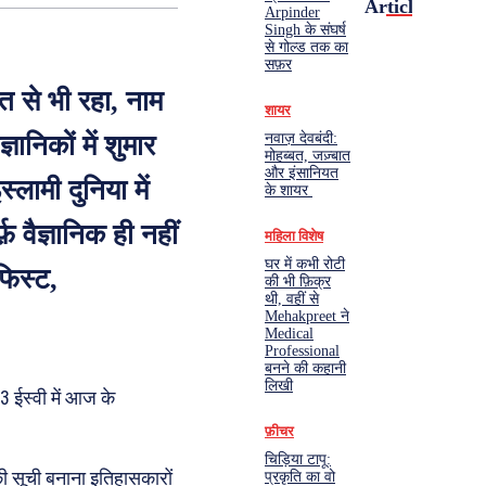
Articles
Arpinder
Singh के संघर्ष
से गोल्ड तक का
सफ़र
त से भी रहा, नाम
शायर
ानिकों में शुमार
नवाज़ देवबंदी:
मोहब्बत, जज़्बात
और इंसानियत
्लामी दुनिया में
के शायर
ैज्ञानिक ही नहीं
महिला विशेष
घर में कभी रोटी
फिस्ट,
की भी फ़िक्र
थी, वहीं से
Mehakpreet ने
Medical
Professional
बनने की कहानी
लिखी
3 ईस्वी में आज के
फ़ीचर
चिड़िया टापू:
सूची बनाना इतिहासकारों
प्रकृति का वो