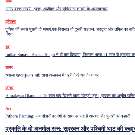
शायर
अमीर बख़्श साबरी: इश्क़, अकीदत और सूफ़ियाना शायरी के अलमबरदार
इतिहास
दुनिया की सबसे पुरानी दो भाषाएं,एक विरासत तो दूसरी धड़कन: संस्कृत और तमिल का सदियो
रिश्ता
युवा
Indian Squash: Anahat Singh ने वो कर दिखाया, जिसका भारत 21 साल से इंतज़ार क
शायर
ख़्वाजा एहसानुल्लाह ख़ां: सादा अल्फ़ाज़ में गहरी कैफ़ियत के शायर
फ़ीचर
Himalayan Diamond: 15 साल बाद खिलने वाला ‘केन्ज़ो फूल’, कुदरत का अज़ीब करिश्
Art
Pithora Painting: जब दीवारों पर रंगों के साथ उतरती है आस्था और पुरखों की कहानी
प्रकृति के दो अनमोल रत्न: सुंदरवन और पश्चिमी घाट की कहा