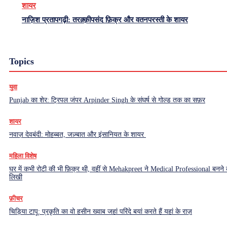
शायर
नाज़िश प्रतापगढ़ी: तरक़्क़ीपसंद फ़िक्र और वतनपरस्ती के शायर
Topics
युवा
Punjab का शेर: ट्रिपल जंपर Arpinder Singh के संघर्ष से गोल्ड तक का सफ़र
शायर
नवाज़ देवबंदी: मोहब्बत, जज़्बात और इंसानियत के शायर
महिला विशेष
घर में कभी रोटी की भी फ़िक्र थी, वहीं से Mehakpreet ने Medical Professional बनने
लिखी
फ़ीचर
चिड़िया टापू: प्रकृति का वो हसीन ख्वाब जहां परिंदे बयां करते हैं यहां के राज़