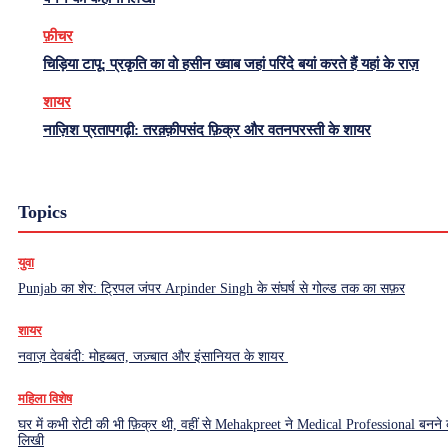
फ़ीचर
चिड़िया टापू: प्रकृति का वो हसीन ख्वाब जहां परिंदे बयां करते हैं यहां के राज़
शायर
नाज़िश प्रतापगढ़ी: तरक़्क़ीपसंद फ़िक्र और वतनपरस्ती के शायर
Topics
युवा
Punjab का शेर: ट्रिपल जंपर Arpinder Singh के संघर्ष से गोल्ड तक का सफ़र
शायर
नवाज़ देवबंदी: मोहब्बत, जज़्बात और इंसानियत के शायर
महिला विशेष
घर में कभी रोटी की भी फ़िक्र थी, वहीं से Mehakpreet ने Medical Professional बनने
लिखी