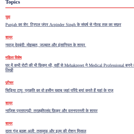
Topics
युवा
Punjab का शेर: ट्रिपल जंपर Arpinder Singh के संघर्ष से गोल्ड तक का सफ़र
शायर
नवाज़ देवबंदी: मोहब्बत, जज़्बात और इंसानियत के शायर
महिला विशेष
घर में कभी रोटी की भी फ़िक्र थी, वहीं से Mehakpreet ने Medical Professional बनने
लिखी
फ़ीचर
चिड़िया टापू: प्रकृति का वो हसीन ख्वाब जहां परिंदे बयां करते हैं यहां के राज़
शायर
नाज़िश प्रतापगढ़ी: तरक़्क़ीपसंद फ़िक्र और वतनपरस्ती के शायर
शायर
दाता गंज बख़्श अली: तसव्वुफ़ और इल्म की रोशन मिसाल