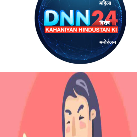
महिला
विशेष
मनोरंजन
एनालिसिस