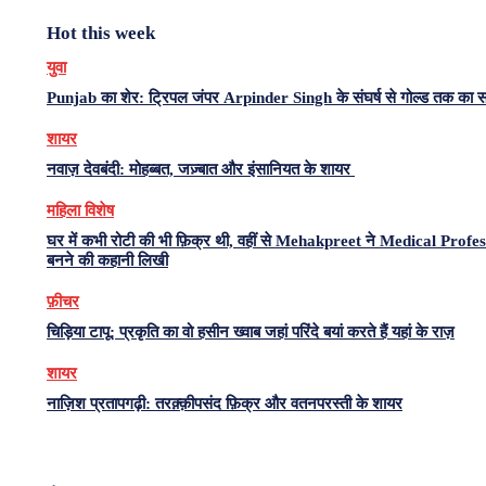
Hot this week
युवा
Punjab का शेर: ट्रिपल जंपर Arpinder Singh के संघर्ष से गोल्ड तक का 
शायर
नवाज़ देवबंदी: मोहब्बत, जज़्बात और इंसानियत के शायर
महिला विशेष
घर में कभी रोटी की भी फ़िक्र थी, वहीं से Mehakpreet ने Medical Profe
बनने की कहानी लिखी
फ़ीचर
चिड़िया टापू: प्रकृति का वो हसीन ख्वाब जहां परिंदे बयां करते हैं यहां के राज़
शायर
नाज़िश प्रतापगढ़ी: तरक़्क़ीपसंद फ़िक्र और वतनपरस्ती के शायर