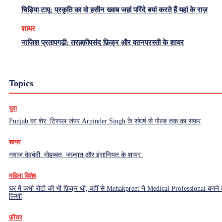
चिड़िया टापू: प्रकृति का वो हसीन ख्वाब जहां परिंदे बयां करते हैं यहां के राज़
शायर
नाज़िश प्रतापगढ़ी: तरक़्क़ीपसंद फ़िक्र और वतनपरस्ती के शायर
Topics
युवा
Punjab का शेर: ट्रिपल जंपर Arpinder Singh के संघर्ष से गोल्ड तक का सफ़र
शायर
नवाज़ देवबंदी: मोहब्बत, जज़्बात और इंसानियत के शायर
महिला विशेष
घर में कभी रोटी की भी फ़िक्र थी, वहीं से Mehakpreet ने Medical Professional बनने
लिखी
फ़ीचर