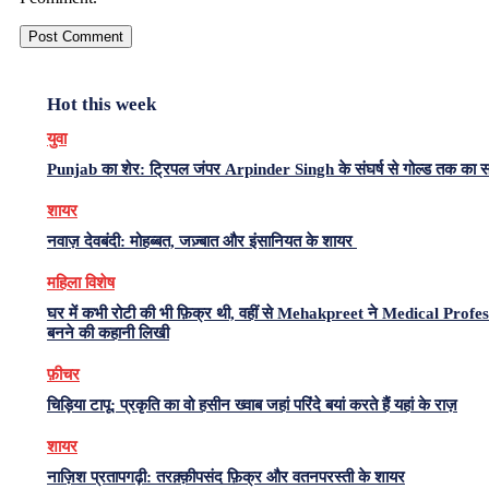
Hot this week
युवा
Punjab का शेर: ट्रिपल जंपर Arpinder Singh के संघर्ष से गोल्ड तक का 
शायर
नवाज़ देवबंदी: मोहब्बत, जज़्बात और इंसानियत के शायर
महिला विशेष
घर में कभी रोटी की भी फ़िक्र थी, वहीं से Mehakpreet ने Medical Profe
बनने की कहानी लिखी
फ़ीचर
चिड़िया टापू: प्रकृति का वो हसीन ख्वाब जहां परिंदे बयां करते हैं यहां के राज़
शायर
नाज़िश प्रतापगढ़ी: तरक़्क़ीपसंद फ़िक्र और वतनपरस्ती के शायर