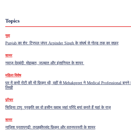
Topics
युवा
Punjab का शेर: ट्रिपल जंपर Arpinder Singh के संघर्ष से गोल्ड तक का सफ़र
शायर
नवाज़ देवबंदी: मोहब्बत, जज़्बात और इंसानियत के शायर
महिला विशेष
घर में कभी रोटी की भी फ़िक्र थी, वहीं से Mehakpreet ने Medical Professional बनने
लिखी
फ़ीचर
चिड़िया टापू: प्रकृति का वो हसीन ख्वाब जहां परिंदे बयां करते हैं यहां के राज़
शायर
नाज़िश प्रतापगढ़ी: तरक़्क़ीपसंद फ़िक्र और वतनपरस्ती के शायर