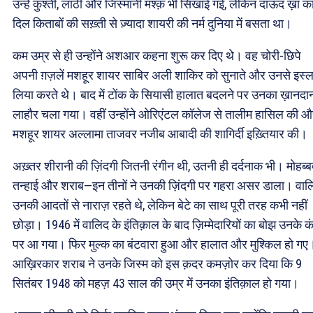
उन्हें कुश्ती, लाठी और जिस्मानी मश्क़ भी सिखाई गई, लेकिन दाऊद ख़ां क
दिल किताबों की सख़्ती से ज़्यादा शायरी की नर्म दुनिया में बसता था।
कम उम्र से ही उन्होंने अशआर कहना शुरू कर दिए थे। वह चोरी-छिपे
अपनी ग़ज़लें मशहूर शायर साबिर अली शाकिर को सुनाते और उनसे इस्
लिया करते थे। बाद में टोंक के सियासी हालात बदलने पर उनका ख़ानदा
लाहौर चला गया। वहीं उन्होंने ओरिएंटल कॉलेज से तालीम हासिल की 
मशहूर शायर अल्लामा ताजवर नजीब आबादी की शागिर्दी इख़्तियार की।
अख़्तर शीरानी की ज़िंदगी जितनी रंगीन थी, उतनी ही दर्दनाक भी। मोहब्ब
तन्हाई और शराब—इन तीनों ने उनकी ज़िंदगी पर गहरा असर डाला। वाल
उनकी आदतों से नाराज़ रहते थे, लेकिन बेटे का साथ पूरी तरह कभी नहीं
छोड़ा। 1946 में वालिद के इंतिक़ाल के बाद ज़िम्मेदारियों का बोझ उनके कं
पर आ गया। फिर मुल्क का बंटवारा हुआ और हालात और मुश्किल हो गए
आख़िरकार शराब ने उनके जिस्म को इस क़दर कमज़ोर कर दिया कि 9
सितंबर 1948 को महज़ 43 साल की उम्र में उनका इंतिक़ाल हो गया।