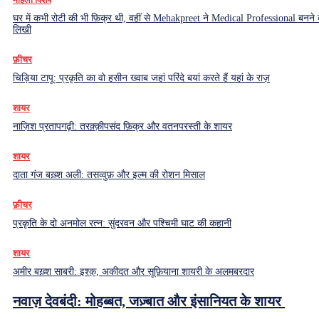
घर में कभी रोटी की भी फ़िक्र थी, वहीं से Mehakpreet ने Medical Professional बनने
लिखी
फ़ीचर
चिड़िया टापू: प्रकृति का वो हसीन ख्वाब जहां परिंदे बयां करते हैं यहां के राज़
शायर
नाज़िश प्रतापगढ़ी: तरक़्क़ीपसंद फ़िक्र और वतनपरस्ती के शायर
शायर
दाता गंज बख़्श अली: तसव्वुफ़ और इल्म की रोशन मिसाल
फ़ीचर
प्रकृति के दो अनमोल रत्न: सुंदरवन और पश्चिमी घाट की कहानी
शायर
अमीर बख़्श साबरी: इश्क़, अकीदत और सूफ़ियाना शायरी के अलमबरदार
नवाज़ देवबंदी: मोहब्बत, जज़्बात और इंसानियत के शायर