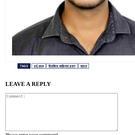
TAGS
उर्दू अदब
बिलक़िस ज़ाफ़िरुल हसन
शायरा
LEAVE A REPLY
Comment
Please enter your comment!