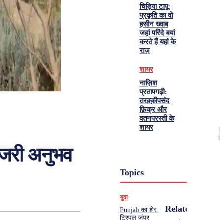
चिड़िया टापू:
प्रकृति का वो
हसीन ख्वाब
जहां परिंदे बयां
करते हैं यहां के
राज़
शायर
नाज़िश
प्रतापगढ़ी:
तरक़्क़ीपसंद
फ़िक्र और
वतनपरस्ती के
शायर
्जरी अनुभव
Topics
युवा
Related
Punjab का शेर:
ट्रिपल जंपर