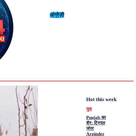
अंग्रेज़ी
संस्कृति
इतिहास
Tuesday,
August 4,
युवा
महिला विशेष
2026
31.6
Delhi
मनोरंजन
एनालिसिस
C
Hot this week
युवा
Punjab का
शेर: ट्रिपल
जंपर
Arpinder