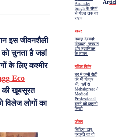
Articles
Arpinder
Singh के संघर्ष
से गोल्ड तक का
सफ़र
शायर
ंसान इस जीवनशैली
नवाज़ देवबंदी:
मोहब्बत, जज़्बात
और इंसानियत
 को चुनता है जहां
के शायर
ों के लिए कश्मीर
महिला विशेष
घर में कभी रोटी
agg Eco
की भी फ़िक्र
थी, वहीं से
 की खूबसूरत
Mehakpreet ने
Medical
Professional
को विलेज लोगों का
बनने की कहानी
लिखी
फ़ीचर
चिड़िया टापू:
प्रकृति का वो