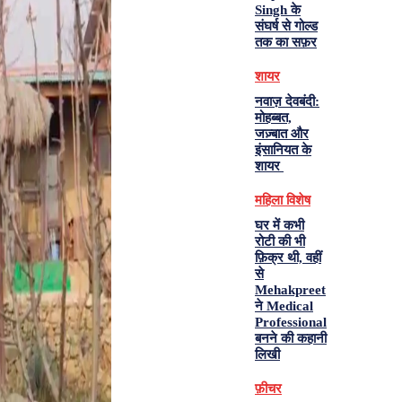
Singh के
संघर्ष से गोल्ड
तक का सफ़र
शायर
नवाज़ देवबंदी:
मोहब्बत,
जज़्बात और
इंसानियत के
शायर
महिला विशेष
घर में कभी
रोटी की भी
फ़िक्र थी, वहीं
से
Mehakpreet
ने Medical
Professional
बनने की कहानी
लिखी
फ़ीचर