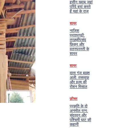
हसीन ख्वाब जहां
परिंदे बयां करते
हैं यहां के राज़
शायर
नाज़िश
प्रतापगढ़ी:
तरक़्क़ीपसंद
फ़िक्र और
वतनपरस्ती के
शायर
शायर
दाता गंज बख़्श
अली: तसव्वुफ़
और इल्म की
रोशन मिसाल
फ़ीचर
प्रकृति के दो
अनमोल रत्न:
सुंदरवन और
पश्चिमी घाट की
कहानी