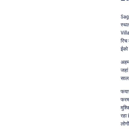
Sagg
स्थल
Vill
रिच 
ईको
अहमद
जहां
साल 
फयाज
फरमा
मुश्
रहा 
लोगो