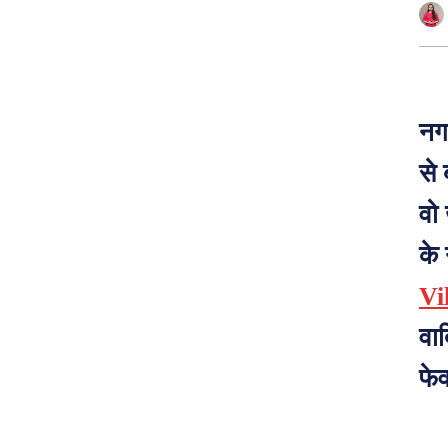
नग
से 
वो
के
Vi
वाद
फे