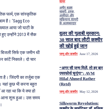
शायर
अमीर बख़्श
साबरी: इश्क़,
िक फार्म, एक सांस्कृतिक
अकीदत और
सूफ़ियाना शायरी
द्यम है। ‘Sagg Eco
के अलमबरदार
 ख्याल आया जो घाटी के
वूलर की गुलाबी मुस्कान:
 उन्होंने 2013 में सैक
30 साल बाद लौटी कश्मीर
की खोई हुई जान
ी बिजली सिर्फ एक जमीन थी
जम्मू और कश्मीर
June 17, 2026
िर कांटें निकाले। दो चार
“अगर सौ जन्म मिलें, तो हर बार
एयरफोर्स चुनूंगा”: AVM
 है। जिंदगी का तर्जुबा एक
Hilal Ahmed Rather
 यहां कुछ भी करना बहुत
(Retd)
आ रहा था कि ये क्या हो
जम्मू और कश्मीर
May 12, 2026
ं का आना शुरू हुआ। उस समय
Silkworm Revolution:
ा।
कश्मीर के साइंटिस्ट डॉ. मलिक