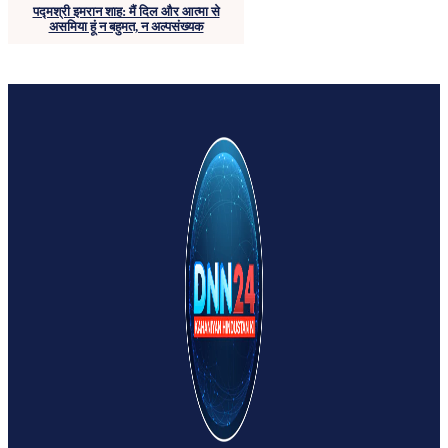
पद्मश्री इमरान शाह: मैं दिल और आत्मा से
असमिया हूं न बहुमत, न अल्पसंख्यक