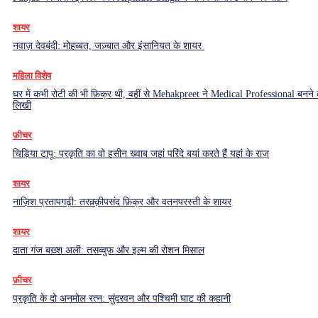
शायर
नवाज़ देवबंदी: मोहब्बत, जज़्बात और इंसानियत के शायर
महिला विशेष
घर में कभी रोटी की भी फ़िक्र थी, वहीं से Mehakpreet ने Medical Professional बनने
लिखी
फ़ीचर
चिड़िया टापू: प्रकृति का वो हसीन ख्वाब जहां परिंदे बयां करते हैं यहां के राज़
शायर
नाज़िश प्रतापगढ़ी: तरक़्क़ीपसंद फ़िक्र और वतनपरस्ती के शायर
शायर
दाता गंज बख़्श अली: तसव्वुफ़ और इल्म की रोशन मिसाल
फ़ीचर
प्रकृति के दो अनमोल रत्न: सुंदरवन और पश्चिमी घाट की कहानी