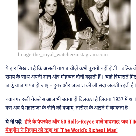
Image-the_royal_watcher/instagram.com
ये हार सिखाता है कि असली नायाब चीज़ें कभी पुरानी नहीं होतीं। बल्कि व
समय के साथ अपनी शान और मोहब्बत दोनों बढ़ाती हैं। चाहे रियासतें मि
जाएं, ताज गायब हो जाएं – हुनर और जज़्बात की लौ सदा जलती रहती है
नवानगर रूबी नेकलेस आज भी उतना ही दिलकश है जितना 1937 में था
बस अब ये महाराजा के सीने की बजाय, तारीख के आइने में चमकता है।
ये भी पढ़ें:
हीरे के पेपरवेट और 50 Rolls-Royce वाले बादशाह: जब T
मैगज़ीन ने निज़ाम को कहा था ‘The World’s Richest Man’