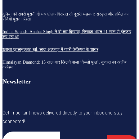
दुनिया की सबसे पुरानी दो भाषाएं,एक विरासत तो दूसरी धड़कन: संस्कृत और तमिल का
सदियों पुराना रिश्ता
Indian Squash: Anahat Singh ने वो कर दिखाया, जिसका भारत 21 साल से इंतज़ार
कर रहा था
ख़्वाजा एहसानुल्लाह ख़ां: सादा अल्फ़ाज़ में गहरी कैफ़ियत के शायर
Himalayan Diamond: 15 साल बाद खिलने वाला ‘केन्ज़ो फूल’, कुदरत का अज़ीब
करिश्मा
Newsletter
Get important news delivered directly to your inbox and stay
connected!