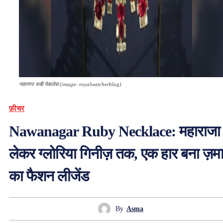
नवानगर रूबी नेकलेस (image- royalwatcherblog)
फ़ीचर
Nawanagar Ruby Necklace: महाराजा 
लेकर ग्लोरिया गिनीज़ तक, एक हार बना ज़मा
का फैशन लीजेंड
By
Asma