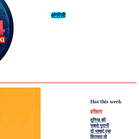
अंग्रेज़ी
संस्कृति
इतिहास
Saturday,
August 1,
युवा
महिला विशेष
2026
35.4
Delhi
मनोरंजन
एनालिसिस
C
Hot this week
इतिहास
दुनिया की
सबसे पुरानी
दो भाषाएं,एक
विरासत तो