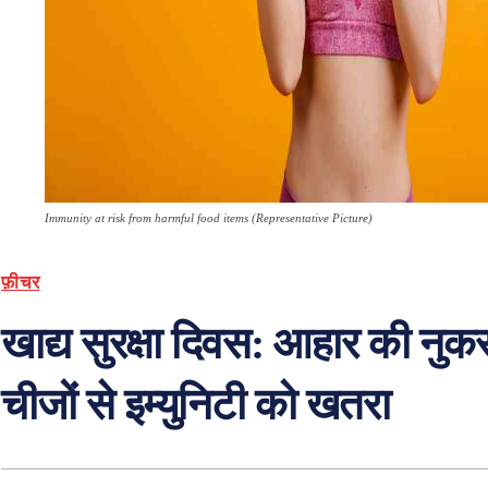
Immunity at risk from harmful food items (Representative Picture)
फ़ीचर
खाद्य सुरक्षा दिवस: आहार की न
चीजों से इम्युनिटी को खतरा