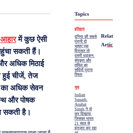
Topics
इतिहास
Related
दुनिया की सबसे
ि
आहार
में कुछ ऐसी
पुरानी दो
Articles
भाषाएं,एक
हुंचा सकती हैं।
विरासत तो
दूसरी धड़कन:
संस्कृत और
आ और अधिक मिठाई
तमिल का
सदियों पुराना
ी हुई चीजें, तेज
रिश्ता
ों का अधिक सेवन
युवा
Indian
वस्थ और पोषक
Squash:
Anahat
Singh ने वो
मिल सकती है।
कर दिखाया,
जिसका भारत
21 साल से
इंतज़ार कर रहा
िसे नुकसानदायक माना जाता है
था