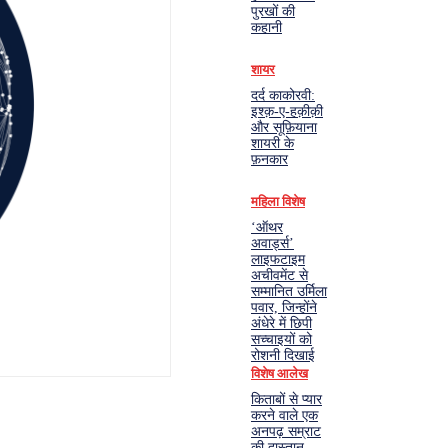
पुरखों की
कहानी
शायर
दर्द काकोरवी:
इश्क़-ए-हक़ीक़ी
और सूफ़ियाना
शायरी के
फ़नकार
महिला विशेष
‘ऑथर
अवार्ड्स’
लाइफटाइम
अचीवमेंट से
सम्मानित उर्मिला
पवार, जिन्होंने
अंधेरे में छिपी
सच्चाइयों को
रोशनी दिखाई
विशेष आलेख
किताबों से प्यार
करने वाले एक
अनपढ़ सम्राट
की दास्तान