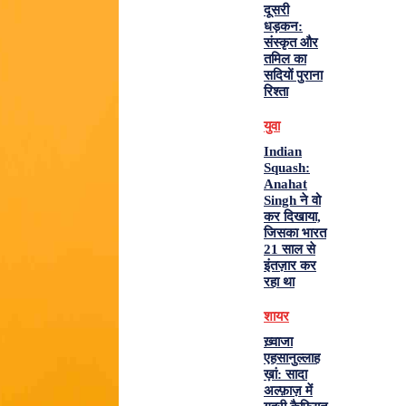
दूसरी
धड़कन:
संस्कृत और
तमिल का
सदियों पुराना
रिश्ता
युवा
Indian
Squash:
Anahat
Singh ने वो
कर दिखाया,
जिसका भारत
21 साल से
इंतज़ार कर
रहा था
शायर
ख़्वाजा
एहसानुल्लाह
ख़ां: सादा
अल्फ़ाज़ में