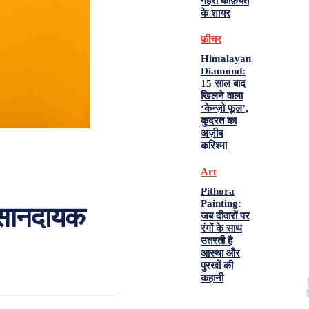
गहरी कैफ़ियत
के शायर
फ़ीचर
Himalayan
Diamond:
15 साल बाद
खिलने वाला
‘केन्ज़ो फूल’,
कुदरत का
अज़ीब
करिश्मा
Art
Pithora
Painting:
ुकसानदायक
जब दीवारों पर
रंगों के साथ
उतरती है
आस्था और
पुरखों की
कहानी