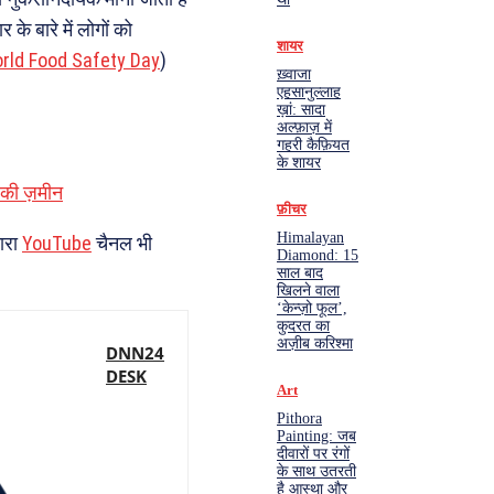
े बारे में लोगों को
शायर
rld Food Safety Day
)
ख़्वाजा
एहसानुल्लाह
ख़ां: सादा
अल्फ़ाज़ में
गहरी कैफ़ियत
के शायर
ं की ज़मीन
फ़ीचर
Himalayan
ारा
YouTube
चैनल भी
Diamond: 15
साल बाद
खिलने वाला
‘केन्ज़ो फूल’,
कुदरत का
अज़ीब करिश्मा
DNN24
DESK
Art
Pithora
Painting: जब
दीवारों पर रंगों
के साथ उतरती
है आस्था और