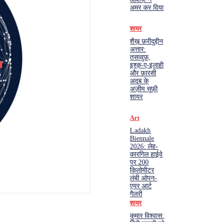
अमर कर दिया
शायर
शैख़ फ़रीदुद्दीन
अत्तार:
तसव्वुफ़,
इश्क़-ए-इलाही
और फ़ारसी
अदब के
अज़ीम सूफ़ी
शायर
Art
Ladakh
Biennale
2026: लेह-
कारगिल हाईवे
पर 200
किलोमीटर
लंबी ओपन-
एयर आर्ट
गैलरी
शायर
कुमार विश्वास: