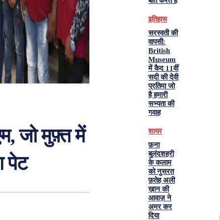
बात करते हैं
इतिहास
सरस्वती की
वापसी:
British
Museum
में कैद 11वीं
सदी की देवी
प्रतिमा जो
है हमारी
सभ्यता की
गवाह
ो मुफ़्त में
शायर
फ़ना
बुलंदशहरी
ा पेट
के कलाम
को नुसरत
फ़तेह अली
ख़ान की
आवाज़ ने
अमर कर
दिया