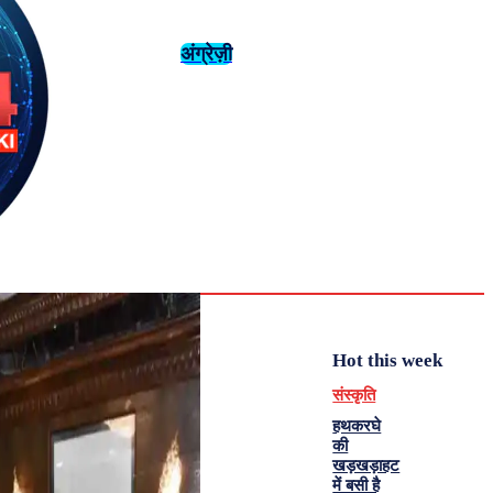
अंग्रेज़ी
संस्कृति
इतिहास
Friday,
August 7,
युवा
महिला विशेष
2026
30.1
Delhi
मनोरंजन
एनालिसिस
C
Hot this week
संस्कृति
हथकरघे
की
खड़खड़ाहट
में बसी है