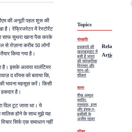
टीएम की अनूठी पहल शुरू की
Topics
 है। रेफ्रिजरेटर में रेस्टोरेंट
 बचा साफ सुथरा खाना पैक करके
संस्कृति
ल से रोज़ाना करीब 50 लोगों
Related
हथकरघे की
खड़खड़ाहट में
तैयार किया गया है।
Articles
बसी है भारत
की सांस्कृतिक
विरासत और
लता है। इसके अलावा वालंटियर
शान-ओ-
आवाज़ द वॉयस को बताया कि,
शौकत
ान की भावना महसूस करें। किसी
शायर
ा हकदार है।
शैख़ अब्दुल
क़ादिर:
रा दिल टूट जाता था। ये
तसव्वुफ़, इल्म
और इश्क़-ए-
ा मालिक होने के साथ मुझे यह
हक़ीक़ी के
अज़ीम रहबर
ा विचार सिर्फ एक समाधान नहीं
फ़ीचर