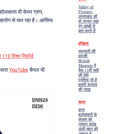
Valley of
ोलकाता वी केयर ग्रुप,
Flowers:
उत्तराखंड की
) सहयोग से चल रहा है। आसिफ
वो जन्नत जहां
रंग आंखों से
बात करते हैं
इतिहास
सरस्वती की
 110 विश्व रिकॉर्ड
वापसी:
British
Museum में
हमारा
YouTube
चैनल भी
कैद 11वीं सदी
की देवी
प्रतिमा जो है
हमारी सभ्यता
की गवाह
DNN24
शायर
DESK
फ़ना
बुलंदशहरी के
कलाम को
नुसरत फ़तेह
अली ख़ान की
आवाज़ ने