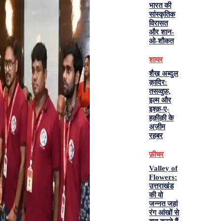
भारत की
सांस्कृतिक
विरासत
और शान-
ओ-शौकत
शायर
शैख़ अब्दुल
क़ादिर:
तसव्वुफ़,
इल्म और
इश्क़-ए-
हक़ीक़ी के
अज़ीम
रहबर
फ़ीचर
Valley of
Flowers:
उत्तराखंड
की वो
जन्नत जहां
रंग आंखों से