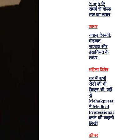
Singh के
संघर्ष से गोल्ड
तक का सफ़र
शायर
नवाज़ देवबंदी:
मोहब्बत,
जज़्बात और
इंसानियत के
शायर
महिला विशेष
घर में कभी
रोटी की भी
फ़िक्र थी, वहीं
से
Mehakpreet
ने Medical
Professional
बनने की कहानी
लिखी
फ़ीचर