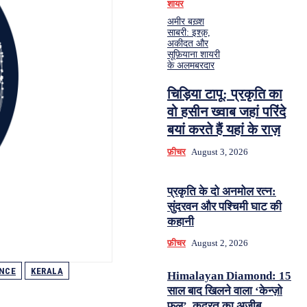
शायर
अमीर बख़्श
साबरी: इश्क़,
अकीदत और
सूफ़ियाना शायरी
के अलमबरदार
चिड़िया टापू: प्रकृति का
वो हसीन ख्वाब जहां परिंदे
बयां करते हैं यहां के राज़
फ़ीचर
August 3, 2026
प्रकृति के दो अनमोल रत्न:
सुंदरवन और पश्चिमी घाट की
कहानी
फ़ीचर
August 2, 2026
ANCE
KERALA
Himalayan Diamond: 15
साल बाद खिलने वाला ‘केन्ज़ो
फूल’, कुदरत का अज़ीब