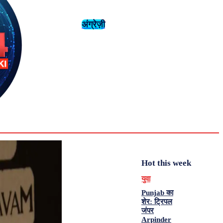
अंग्रेज़ी
संस्कृति
इतिहास
Monday,
August 3,
युवा
महिला विशेष
2026
33.9
Delhi
मनोरंजन
एनालिसिस
C
Hot this week
युवा
Punjab का
शेर: ट्रिपल
जंपर
Arpinder