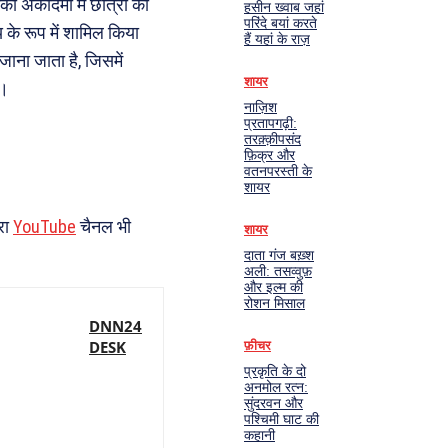
नकी अकादमी में छात्रों की
हसीन ख्वाब जहां
परिंदे बयां करते
य के रूप में शामिल किया
हैं यहां के राज़
ाना जाता है, जिसमें
शायर
ा।
नाज़िश
प्रतापगढ़ी:
तरक़्क़ीपसंद
फ़िक्र और
वतनपरस्ती के
शायर
रा
YouTube
चैनल भी
शायर
दाता गंज बख़्श
अली: तसव्वुफ़
और इल्म की
रोशन मिसाल
DNN24
DESK
फ़ीचर
प्रकृति के दो
अनमोल रत्न:
सुंदरवन और
पश्चिमी घाट की
कहानी