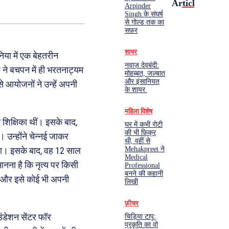
Articles
Arpinder
Singh के संघर्ष
से गोल्ड तक का
सफ़र
शायर
निया में एक बेहतरीन
नवाज़ देवबंदी:
 ने बचपन में ही भरतनाट्यम
मोहब्बत, जज़्बात
और इंसानियत
े आयोजनों ने उन्हें अपनी
के शायर
महिला विशेष
 शिक्षिका थीं। इसके बाद,
घर में कभी रोटी
की भी फ़िक्र
। उन्होंने चेन्नई जाकर
थी, वहीं से
Mehakpreet ने
किया। इसके बाद, वह 12 साल
Medical
मानना है कि नृत्य पर किसी
Professional
बनने की कहानी
 है और इसे कोई भी अपनी
लिखी
फ़ीचर
उंडेशन सेंटर फॉर
चिड़िया टापू:
प्रकृति का वो