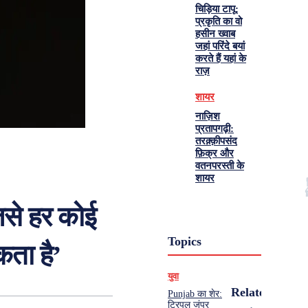
चिड़िया टापू:
प्रकृति का वो
हसीन ख्वाब
जहां परिंदे बयां
करते हैं यहां के
राज़
शायर
नाज़िश
प्रतापगढ़ी:
तरक़्क़ीपसंद
फ़िक्र और
वतनपरस्ती के
शायर
जिसे हर कोई
Topics
ता है’
युवा
Related
Punjab का शेर:
ट्रिपल जंपर