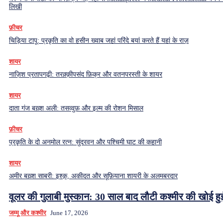
लिखी
फ़ीचर
चिड़िया टापू: प्रकृति का वो हसीन ख्वाब जहां परिंदे बयां करते हैं यहां के राज़
शायर
नाज़िश प्रतापगढ़ी: तरक़्क़ीपसंद फ़िक्र और वतनपरस्ती के शायर
शायर
दाता गंज बख़्श अली: तसव्वुफ़ और इल्म की रोशन मिसाल
फ़ीचर
प्रकृति के दो अनमोल रत्न: सुंदरवन और पश्चिमी घाट की कहानी
शायर
अमीर बख़्श साबरी: इश्क़, अकीदत और सूफ़ियाना शायरी के अलमबरदार
वूलर की गुलाबी मुस्कान: 30 साल बाद लौटी कश्मीर की खोई ह
जम्मू और कश्मीर
June 17, 2026