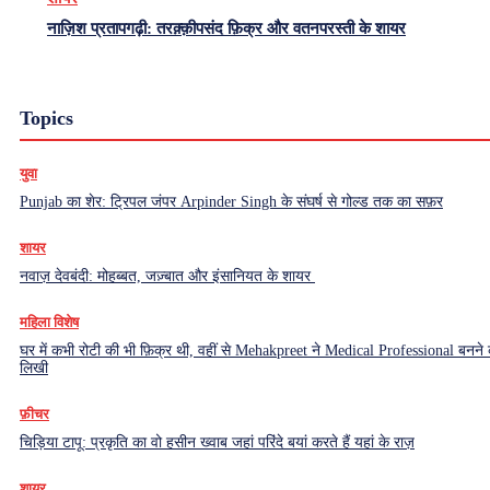
नाज़िश प्रतापगढ़ी: तरक़्क़ीपसंद फ़िक्र और वतनपरस्ती के शायर
Topics
युवा
Punjab का शेर: ट्रिपल जंपर Arpinder Singh के संघर्ष से गोल्ड तक का सफ़र
शायर
नवाज़ देवबंदी: मोहब्बत, जज़्बात और इंसानियत के शायर
महिला विशेष
घर में कभी रोटी की भी फ़िक्र थी, वहीं से Mehakpreet ने Medical Professional बनने
लिखी
फ़ीचर
चिड़िया टापू: प्रकृति का वो हसीन ख्वाब जहां परिंदे बयां करते हैं यहां के राज़
शायर