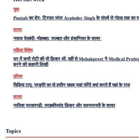
युवा
Punjab का शेर: ट्रिपल जंपर Arpinder Singh के संघर्ष से गोल्ड तक का 
शायर
नवाज़ देवबंदी: मोहब्बत, जज़्बात और इंसानियत के शायर
महिला विशेष
घर में कभी रोटी की भी फ़िक्र थी, वहीं से Mehakpreet ने Medical Profe
बनने की कहानी लिखी
फ़ीचर
चिड़िया टापू: प्रकृति का वो हसीन ख्वाब जहां परिंदे बयां करते हैं यहां के राज़
शायर
नाज़िश प्रतापगढ़ी: तरक़्क़ीपसंद फ़िक्र और वतनपरस्ती के शायर
Topics