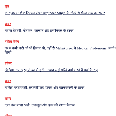
युवा
Punjab का शेर: ट्रिपल जंपर Arpinder Singh के संघर्ष से गोल्ड तक का सफ़र
शायर
नवाज़ देवबंदी: मोहब्बत, जज़्बात और इंसानियत के शायर
महिला विशेष
घर में कभी रोटी की भी फ़िक्र थी, वहीं से Mehakpreet ने Medical Professional बनने
लिखी
फ़ीचर
चिड़िया टापू: प्रकृति का वो हसीन ख्वाब जहां परिंदे बयां करते हैं यहां के राज़
शायर
नाज़िश प्रतापगढ़ी: तरक़्क़ीपसंद फ़िक्र और वतनपरस्ती के शायर
शायर
दाता गंज बख़्श अली: तसव्वुफ़ और इल्म की रोशन मिसाल