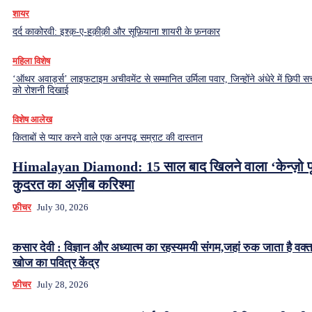
शायर
दर्द काकोरवी: इश्क़-ए-हक़ीक़ी और सूफ़ियाना शायरी के फ़नकार
महिला विशेष
‘ऑथर अवार्ड्स’ लाइफटाइम अचीवमेंट से सम्मानित उर्मिला पवार, जिन्होंने अंधेरे में छिपी सच
को रोशनी दिखाई
विशेष आलेख
किताबों से प्यार करने वाले एक अनपढ़ सम्राट की दास्तान
Himalayan Diamond: 15 साल बाद खिलने वाला ‘केन्ज़ो फ
कुदरत का अज़ीब करिश्मा
फ़ीचर
July 30, 2026
कसार देवी : विज्ञान और अध्यात्म का रहस्यमयी संगम,जहां रुक जाता है वक्
खोज का पवित्र केंद्र
फ़ीचर
July 28, 2026