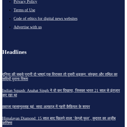
Privacy Policy
Terms of Use
Code of ethics for digital news websites
Advertise with us
Headlines
दुनिया की सबसे पुरानी दो भाषाएं,एक विरासत तो दूसरी धड़कन: संस्कृत और तमिल का
सदियों पुराना रिश्ता
Indian Squash: Anahat Singh ने वो कर दिखाया, जिसका भारत 21 साल से इंतज़ार
कर रहा था
ख़्वाजा एहसानुल्लाह ख़ां: सादा अल्फ़ाज़ में गहरी कैफ़ियत के शायर
Himalayan Diamond: 15 साल बाद खिलने वाला ‘केन्ज़ो फूल’, कुदरत का अज़ीब
करिश्मा