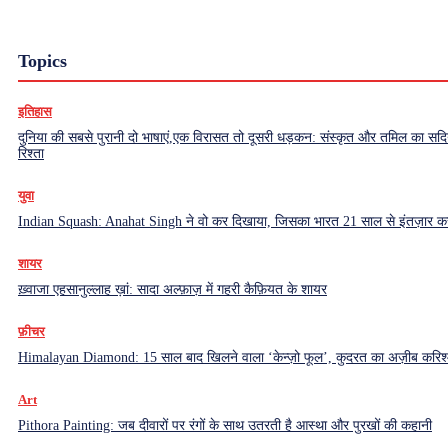
Topics
इतिहास
दुनिया की सबसे पुरानी दो भाषाएं,एक विरासत तो दूसरी धड़कन: संस्कृत और तमिल का सदियो
रिश्ता
युवा
Indian Squash: Anahat Singh ने वो कर दिखाया, जिसका भारत 21 साल से इंतज़ार क
शायर
ख़्वाजा एहसानुल्लाह ख़ां: सादा अल्फ़ाज़ में गहरी कैफ़ियत के शायर
फ़ीचर
Himalayan Diamond: 15 साल बाद खिलने वाला ‘केन्ज़ो फूल’, कुदरत का अज़ीब करिश्
Art
Pithora Painting: जब दीवारों पर रंगों के साथ उतरती है आस्था और पुरखों की कहानी