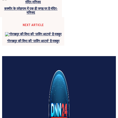
कश्मीर के त्रेहगाम में एक ही जगह पर है मंदिर-
मस्जिद
NEXT ARTICLE
गोरखपुर की विभा की ‘लविंग आर्ट्स’ है मशहूर