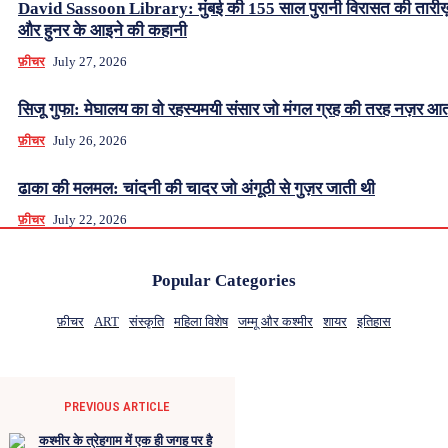
David Sassoon Library: मुंबई की 155 साल पुरानी विरासत की तारीख
और हुनर के आइने की कहानी
फ़ीचर
July 27, 2026
सिजू गुफा: मेघालय का वो रहस्यमयी संसार जो मंगल ग्रह की तरह नज़र आत
फ़ीचर
July 26, 2026
ढाका की मलमल: चांदनी की चादर जो अंगूठी से गुज़र जाती थी
फ़ीचर
July 22, 2026
Popular Categories
फ़ीचर
ART
संस्कृति
महिला विशेष
जम्मू और कश्मीर
शायर
इतिहास
PREVIOUS ARTICLE