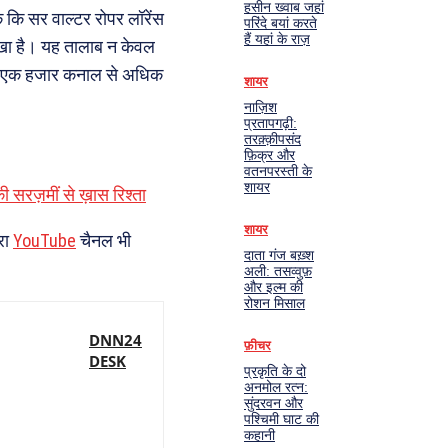
हसीन ख्वाब जहां
 कि सर वाल्टर रोपर लॉरेंस
परिंदे बयां करते
हैं यहां के राज़
 लिखा है। यह तालाब न केवल
ं में एक हजार कनाल से अधिक
शायर
नाज़िश
प्रतापगढ़ी:
तरक़्क़ीपसंद
फ़िक्र और
वतनपरस्ती के
शायर
की सरज़मीं से ख़ास रिश्ता
शायर
रा
YouTube
चैनल भी
दाता गंज बख़्श
अली: तसव्वुफ़
और इल्म की
रोशन मिसाल
DNN24
फ़ीचर
DESK
प्रकृति के दो
अनमोल रत्न:
सुंदरवन और
पश्चिमी घाट की
कहानी