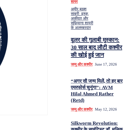
शायर
अमीर बख़्श
साबरी: इश्क़,
अकीदत और
सूफ़ियाना शायरी
के अलमबरदार
वूलर की गुलाबी मुस्कान:
30 साल बाद लौटी कश्मीर
की खोई हुई जान
जम्मू और कश्मीर
June 17, 2026
“अगर सौ जन्म मिलें, तो हर बार
एयरफोर्स चुनूंगा”: AVM
Hilal Ahmed Rather
(Retd)
जम्मू और कश्मीर
May 12, 2026
Silkworm Revolution:
कश्मीर के साइंटिस्ट डॉ. मलिक