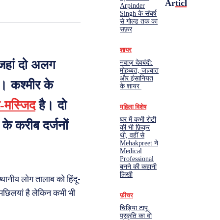
Articles
Arpinder
Singh के संघर्ष
से गोल्ड तक का
सफ़र
शायर
 जहां दो अलग
नवाज़ देवबंदी:
मोहब्बत, जज़्बात
और इंसानियत
। कश्मीर के
के शायर
र-मस्जिद
है। दो
महिला विशेष
घर में कभी रोटी
 के करीब दर्जनों
की भी फ़िक्र
थी, वहीं से
Mehakpreet ने
Medical
Professional
बनने की कहानी
लिखी
्थानीय लोग तालाब को हिंदू-
मछिलयां है लेकिन कभी भी
फ़ीचर
चिड़िया टापू:
प्रकृति का वो