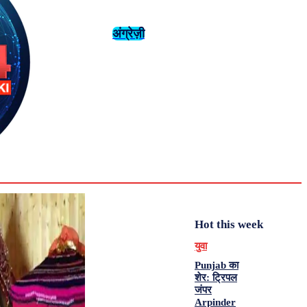
अंग्रेज़ी
संस्कृति
इतिहास
Tuesday,
August 4,
युवा
महिला विशेष
2026
31.6
Delhi
मनोरंजन
एनालिसिस
C
Hot this week
युवा
Punjab का
शेर: ट्रिपल
जंपर
Arpinder