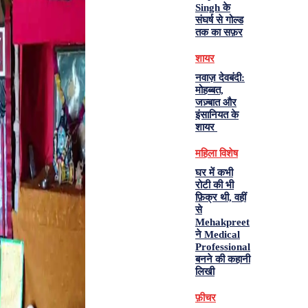
Singh के
संघर्ष से गोल्ड
तक का सफ़र
शायर
नवाज़ देवबंदी:
मोहब्बत,
जज़्बात और
इंसानियत के
शायर
महिला विशेष
घर में कभी
रोटी की भी
फ़िक्र थी, वहीं
से
Mehakpreet
ने Medical
Professional
बनने की कहानी
लिखी
फ़ीचर