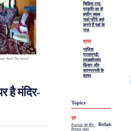
चिड़िया टापू:
प्रकृति का वो
हसीन ख्वाब
जहां परिंदे बयां
करते हैं यहां के
राज़
शायर
नाज़िश
प्रतापगढ़ी:
oto: Awaz The Voice)
तरक़्क़ीपसंद
फ़िक्र और
वतनपरस्ती के
शायर
र है मंदिर-
Topics
युवा
Related
Punjab का शेर:
ट्रिपल जंपर