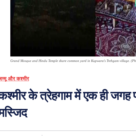
Grand Mosque and Hindu Temple share common yard in Kupwara's Trehgam village. (Ph
जम्मू और कश्मीर
कश्मीर के त्रेहगाम में एक ही जगह प
मस्जिद