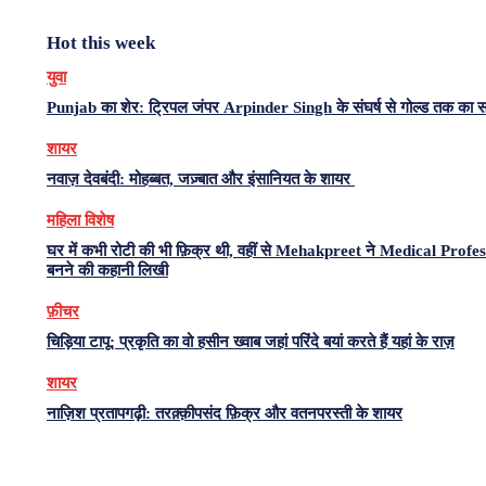
Hot this week
युवा
Punjab का शेर: ट्रिपल जंपर Arpinder Singh के संघर्ष से गोल्ड तक का 
शायर
नवाज़ देवबंदी: मोहब्बत, जज़्बात और इंसानियत के शायर
महिला विशेष
घर में कभी रोटी की भी फ़िक्र थी, वहीं से Mehakpreet ने Medical Profe
बनने की कहानी लिखी
फ़ीचर
चिड़िया टापू: प्रकृति का वो हसीन ख्वाब जहां परिंदे बयां करते हैं यहां के राज़
शायर
नाज़िश प्रतापगढ़ी: तरक़्क़ीपसंद फ़िक्र और वतनपरस्ती के शायर