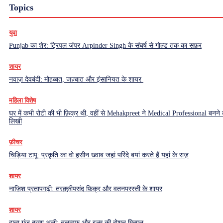
Topics
युवा
Punjab का शेर: ट्रिपल जंपर Arpinder Singh के संघर्ष से गोल्ड तक का सफ़र
शायर
नवाज़ देवबंदी: मोहब्बत, जज़्बात और इंसानियत के शायर
महिला विशेष
घर में कभी रोटी की भी फ़िक्र थी, वहीं से Mehakpreet ने Medical Professional बनने
लिखी
फ़ीचर
चिड़िया टापू: प्रकृति का वो हसीन ख्वाब जहां परिंदे बयां करते हैं यहां के राज़
शायर
नाज़िश प्रतापगढ़ी: तरक़्क़ीपसंद फ़िक्र और वतनपरस्ती के शायर
शायर
दाता गंज बख़्श अली: तसव्वुफ़ और इल्म की रोशन मिसाल