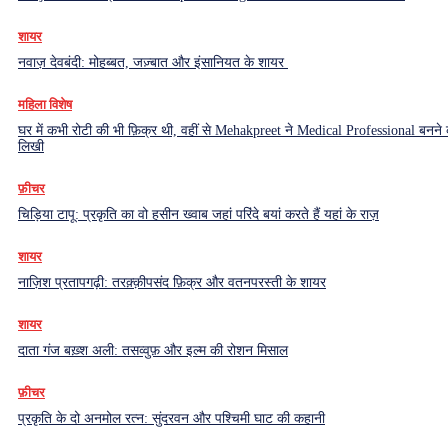
शायर
नवाज़ देवबंदी: मोहब्बत, जज़्बात और इंसानियत के शायर
महिला विशेष
घर में कभी रोटी की भी फ़िक्र थी, वहीं से Mehakpreet ने Medical Professional बनने
लिखी
फ़ीचर
चिड़िया टापू: प्रकृति का वो हसीन ख्वाब जहां परिंदे बयां करते हैं यहां के राज़
शायर
नाज़िश प्रतापगढ़ी: तरक़्क़ीपसंद फ़िक्र और वतनपरस्ती के शायर
शायर
दाता गंज बख़्श अली: तसव्वुफ़ और इल्म की रोशन मिसाल
फ़ीचर
प्रकृति के दो अनमोल रत्न: सुंदरवन और पश्चिमी घाट की कहानी