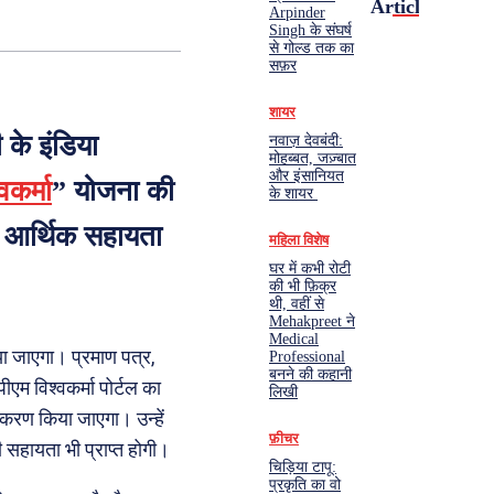
Articles
Arpinder
Singh के संघर्ष
से गोल्ड तक का
सफ़र
शायर
 के इंडिया
नवाज़ देवबंदी:
मोहब्बत, जज़्बात
और इंसानियत
वकर्मा
” योजना की
के शायर
ो आर्थिक सहायता
महिला विशेष
घर में कभी रोटी
की भी फ़िक्र
थी, वहीं से
Mehakpreet ने
Medical
या जाएगा। प्रमाण पत्र,
Professional
बनने की कहानी
एम विश्वकर्मा पोर्टल का
लिखी
जीकरण किया जाएगा। उन्हें
फ़ीचर
हायता भी प्राप्त होगी।
चिड़िया टापू:
प्रकृति का वो