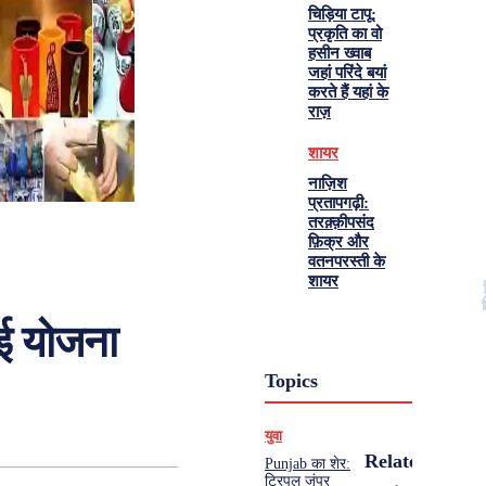
चिड़िया टापू:
प्रकृति का वो
हसीन ख्वाब
जहां परिंदे बयां
करते हैं यहां के
राज़
शायर
नाज़िश
प्रतापगढ़ी:
तरक़्क़ीपसंद
फ़िक्र और
वतनपरस्ती के
शायर
नई योजना
Topics
युवा
Related
Punjab का शेर:
ट्रिपल जंपर