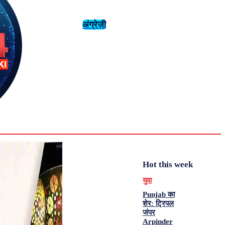
अंग्रेज़ी
संस्कृति
इतिहास
Tuesday,
August 4,
युवा
महिला विशेष
2026
31.6
Delhi
मनोरंजन
एनालिसिस
C
Hot this week
युवा
Punjab का
शेर: ट्रिपल
जंपर
Arpinder