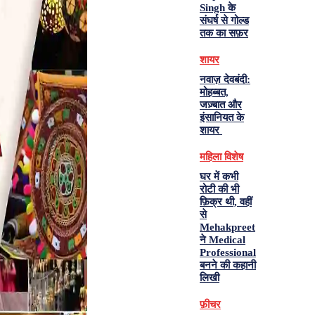
Singh के
संघर्ष से गोल्ड
तक का सफ़र
शायर
नवाज़ देवबंदी:
मोहब्बत,
जज़्बात और
इंसानियत के
शायर
महिला विशेष
घर में कभी
रोटी की भी
फ़िक्र थी, वहीं
से
Mehakpreet
ने Medical
Professional
बनने की कहानी
लिखी
फ़ीचर