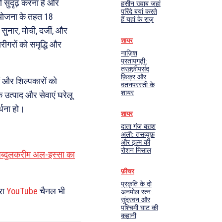
 सुदृढ़ करना है और
हसीन ख्वाब जहां
परिंदे बयां करते
 योजना के तहत 18
हैं यहां के राज़
 सुनार, मोची, दर्जी, और
शायर
ारीगरों को समृद्धि और
नाज़िश
प्रतापगढ़ी:
तरक़्क़ीपसंद
फ़िक्र और
ों और शिल्पकारों को
वतनपरस्ती के
शायर
 उत्पाद और सेवाएं घरेलू
्धना हो।
शायर
दाता गंज बख़्श
अली: तसव्वुफ़
और इल्म की
रोशन मिसाल
द अब्दुलकरीम अल-इस्सा का
फ़ीचर
प्रकृति के दो
रा
YouTube
चैनल भी
अनमोल रत्न:
सुंदरवन और
पश्चिमी घाट की
कहानी