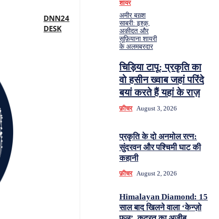
शायर
अमीर बख़्श
DNN24
साबरी: इश्क़,
DESK
अकीदत और
सूफ़ियाना शायरी
के अलमबरदार
चिड़िया टापू: प्रकृति का
वो हसीन ख्वाब जहां परिंदे
बयां करते हैं यहां के राज़
फ़ीचर
August 3, 2026
प्रकृति के दो अनमोल रत्न:
सुंदरवन और पश्चिमी घाट की
कहानी
फ़ीचर
August 2, 2026
Himalayan Diamond: 15
साल बाद खिलने वाला ‘केन्ज़ो
फूल’, कुदरत का अज़ीब