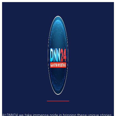
At DNN24 we take immense pride in bringing these unique stories