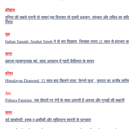
इतिहास
दुनिया की सबसे पुरानी दो भाषाएं,एक विरासत तो दूसरी धड़कन: संस्कृत और तमिल का सदियो
रिश्ता
युवा
Indian Squash: Anahat Singh ने वो कर दिखाया, जिसका भारत 21 साल से इंतज़ार क
शायर
ख़्वाजा एहसानुल्लाह ख़ां: सादा अल्फ़ाज़ में गहरी कैफ़ियत के शायर
फ़ीचर
Himalayan Diamond: 15 साल बाद खिलने वाला ‘केन्ज़ो फूल’, कुदरत का अज़ीब करिश्
Art
Pithora Painting: जब दीवारों पर रंगों के साथ उतरती है आस्था और पुरखों की कहानी
शायर
दर्द काकोरवी: इश्क़-ए-हक़ीक़ी और सूफ़ियाना शायरी के फ़नकार