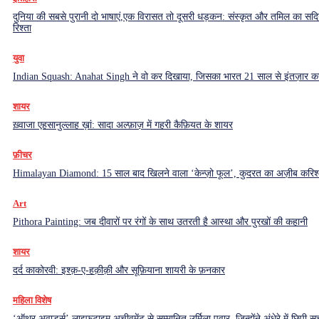
दुनिया की सबसे पुरानी दो भाषाएं,एक विरासत तो दूसरी धड़कन: संस्कृत और तमिल का सदियो
रिश्ता
युवा
Indian Squash: Anahat Singh ने वो कर दिखाया, जिसका भारत 21 साल से इंतज़ार क
शायर
ख़्वाजा एहसानुल्लाह ख़ां: सादा अल्फ़ाज़ में गहरी कैफ़ियत के शायर
फ़ीचर
Himalayan Diamond: 15 साल बाद खिलने वाला ‘केन्ज़ो फूल’, कुदरत का अज़ीब करिश्
Art
Pithora Painting: जब दीवारों पर रंगों के साथ उतरती है आस्था और पुरखों की कहानी
शायर
दर्द काकोरवी: इश्क़-ए-हक़ीक़ी और सूफ़ियाना शायरी के फ़नकार
महिला विशेष
‘ऑथर अवार्ड्स’ लाइफटाइम अचीवमेंट से सम्मानित उर्मिला पवार, जिन्होंने अंधेरे में छिपी सच