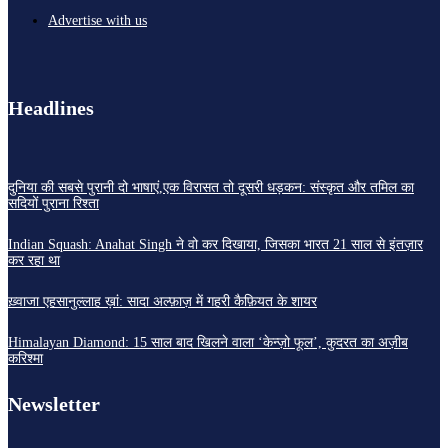
Advertise with us
Headlines
दुनिया की सबसे पुरानी दो भाषाएं,एक विरासत तो दूसरी धड़कन: संस्कृत और तमिल का
सदियों पुराना रिश्ता
Indian Squash: Anahat Singh ने वो कर दिखाया, जिसका भारत 21 साल से इंतज़ार
कर रहा था
ख़्वाजा एहसानुल्लाह ख़ां: सादा अल्फ़ाज़ में गहरी कैफ़ियत के शायर
Himalayan Diamond: 15 साल बाद खिलने वाला ‘केन्ज़ो फूल’, कुदरत का अज़ीब
करिश्मा
Newsletter