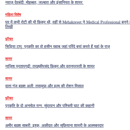
नवाज़ देवबंदी: मोहब्बत, जज़्बात और इंसानियत के शायर
महिला विशेष
घर में कभी रोटी की भी फ़िक्र थी, वहीं से Mehakpreet ने Medical Professional बनने
लिखी
फ़ीचर
चिड़िया टापू: प्रकृति का वो हसीन ख्वाब जहां परिंदे बयां करते हैं यहां के राज़
शायर
नाज़िश प्रतापगढ़ी: तरक़्क़ीपसंद फ़िक्र और वतनपरस्ती के शायर
शायर
दाता गंज बख़्श अली: तसव्वुफ़ और इल्म की रोशन मिसाल
फ़ीचर
प्रकृति के दो अनमोल रत्न: सुंदरवन और पश्चिमी घाट की कहानी
शायर
अमीर बख़्श साबरी: इश्क़, अकीदत और सूफ़ियाना शायरी के अलमबरदार