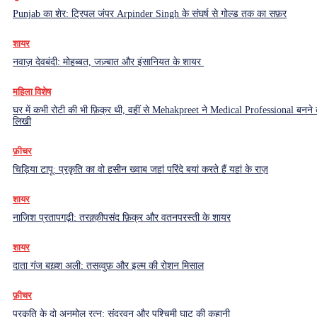
Punjab का शेर: ट्रिपल जंपर Arpinder Singh के संघर्ष से गोल्ड तक का सफ़र
शायर
नवाज़ देवबंदी: मोहब्बत, जज़्बात और इंसानियत के शायर
महिला विशेष
घर में कभी रोटी की भी फ़िक्र थी, वहीं से Mehakpreet ने Medical Professional बनने
लिखी
फ़ीचर
चिड़िया टापू: प्रकृति का वो हसीन ख्वाब जहां परिंदे बयां करते हैं यहां के राज़
शायर
नाज़िश प्रतापगढ़ी: तरक़्क़ीपसंद फ़िक्र और वतनपरस्ती के शायर
शायर
दाता गंज बख़्श अली: तसव्वुफ़ और इल्म की रोशन मिसाल
फ़ीचर
प्रकृति के दो अनमोल रत्न: सुंदरवन और पश्चिमी घाट की कहानी