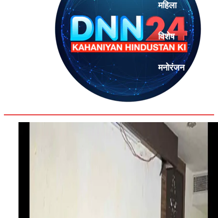
महिला
विशेष
मनोरंजन
एनालिसिस