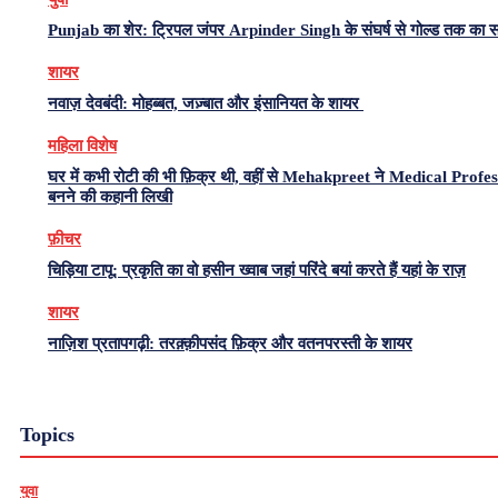
Punjab का शेर: ट्रिपल जंपर Arpinder Singh के संघर्ष से गोल्ड तक का 
शायर
नवाज़ देवबंदी: मोहब्बत, जज़्बात और इंसानियत के शायर
महिला विशेष
घर में कभी रोटी की भी फ़िक्र थी, वहीं से Mehakpreet ने Medical Profe
बनने की कहानी लिखी
फ़ीचर
चिड़िया टापू: प्रकृति का वो हसीन ख्वाब जहां परिंदे बयां करते हैं यहां के राज़
शायर
नाज़िश प्रतापगढ़ी: तरक़्क़ीपसंद फ़िक्र और वतनपरस्ती के शायर
Topics
युवा