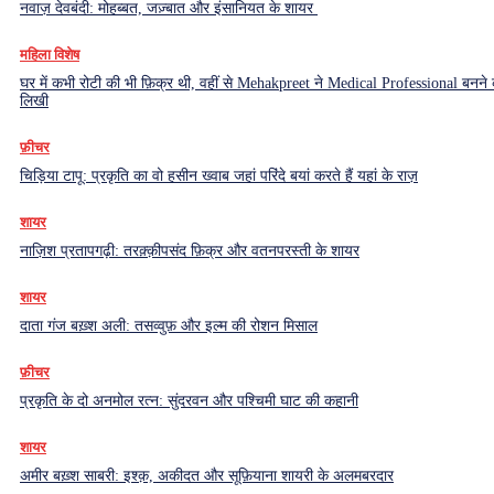
नवाज़ देवबंदी: मोहब्बत, जज़्बात और इंसानियत के शायर
महिला विशेष
घर में कभी रोटी की भी फ़िक्र थी, वहीं से Mehakpreet ने Medical Professional बनने
लिखी
फ़ीचर
चिड़िया टापू: प्रकृति का वो हसीन ख्वाब जहां परिंदे बयां करते हैं यहां के राज़
शायर
नाज़िश प्रतापगढ़ी: तरक़्क़ीपसंद फ़िक्र और वतनपरस्ती के शायर
शायर
दाता गंज बख़्श अली: तसव्वुफ़ और इल्म की रोशन मिसाल
फ़ीचर
प्रकृति के दो अनमोल रत्न: सुंदरवन और पश्चिमी घाट की कहानी
शायर
अमीर बख़्श साबरी: इश्क़, अकीदत और सूफ़ियाना शायरी के अलमबरदार