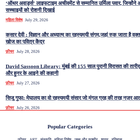
‘ऑथर अवार्ड्स’ लाइफटाइम अचीवमेंट से सम्मानित उर्मिला पवार, जिन्होंने अंध
सच्चाइयों को रोशनी दिखाई
महिला विशेष
July 29, 2026
कसार देवी : विज्ञान और अध्यात्म का रहस्यमयी संगम,जहां रुक जाता है वक्
खोज का पवित्र केंद्र
फ़ीचर
July 28, 2026
David Sassoon Library: मुंबई की 155 साल पुरानी विरासत की तारीख
और हुनर के आइने की कहानी
फ़ीचर
July 27, 2026
सिजू गुफा: मेघालय का वो रहस्यमयी संसार जो मंगल ग्रह की तरह नज़र आत
फ़ीचर
July 26, 2026
Popular Categories
फ़ीचर
ART
संस्कृति
महिला विशेष
जम्मू और कश्मीर
शायर
इतिहास