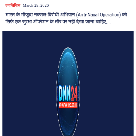
एनालिसिस
March 29, 2026
भारत के मौजूदा नक्सल-विरोधी अभियान (Anti-Naxal Operation) को
सिर्फ़ एक सुरक्षा ऑपरेशन के तौर पर नहीं देखा जाना चाहिए,...