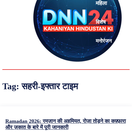
महिला
विशेष
मनोरंजन
एनालिसिस
Tag:
सहरी-इफ्तार टाइम
Ramadan 2026: रमज़ान की अहमियत, रोज़ा तोड़ने का कफ़्फ़ारा
और ज़कात के बारे में पूरी जानकारी