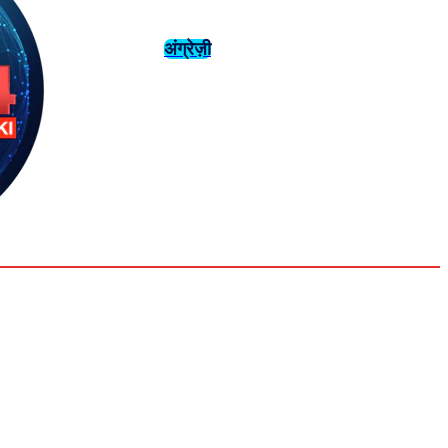
अंग्रेज़ी
संस्कृति
इतिहास
Monday,
August 3,
युवा
महिला विशेष
2026
33.9
Delhi
मनोरंजन
एनालिसिस
C