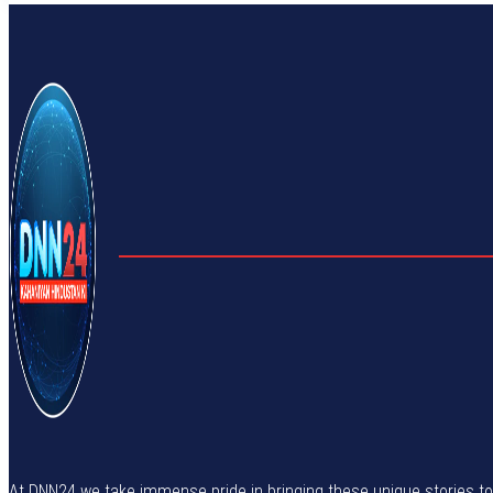
At DNN24 we take immense pride in bringing these unique stories to yo