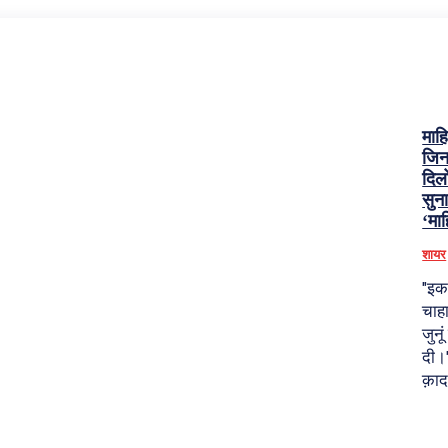
माह
जिन
दिलो
सुन
‘म
शायर
"इक 
चाहा
जुनू
दी।" यह शेर मा
क़ाद