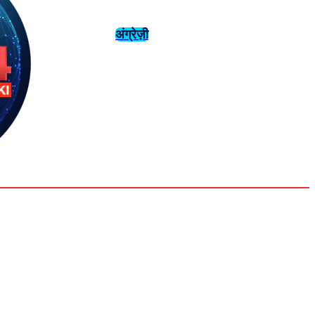
अंग्रेज़ी
संस्कृति
इतिहास
Tuesday,
August 4,
युवा
महिला विशेष
2026
31.6
Delhi
मनोरंजन
एनालिसिस
C