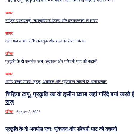
चिड़िया टापू: प्रकृति का वो हसीन ख्वाब जहां परिंदे बयां करते हैं यहां के राज़
शायर
नाज़िश प्रतापगढ़ी: तरक़्क़ीपसंद फ़िक्र और वतनपरस्ती के शायर
शायर
दाता गंज बख़्श अली: तसव्वुफ़ और इल्म की रोशन मिसाल
फ़ीचर
प्रकृति के दो अनमोल रत्न: सुंदरवन और पश्चिमी घाट की कहानी
शायर
अमीर बख़्श साबरी: इश्क़, अकीदत और सूफ़ियाना शायरी के अलमबरदार
चिड़िया टापू: प्रकृति का वो हसीन ख्वाब जहां परिंदे बयां करते हैं
राज़
फ़ीचर
August 3, 2026
प्रकृति के दो अनमोल रत्न: सुंदरवन और पश्चिमी घाट की कहानी