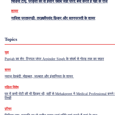
चिड़िया टापू: प्रकृति का वो हसीन ख्वाब जहां परिंदे बयां करते हैं यहां के राज़
शायर
नाज़िश प्रतापगढ़ी: तरक़्क़ीपसंद फ़िक्र और वतनपरस्ती के शायर
Topics
युवा
Punjab का शेर: ट्रिपल जंपर Arpinder Singh के संघर्ष से गोल्ड तक का सफ़र
शायर
नवाज़ देवबंदी: मोहब्बत, जज़्बात और इंसानियत के शायर
महिला विशेष
घर में कभी रोटी की भी फ़िक्र थी, वहीं से Mehakpreet ने Medical Professional बनने
लिखी
फ़ीचर